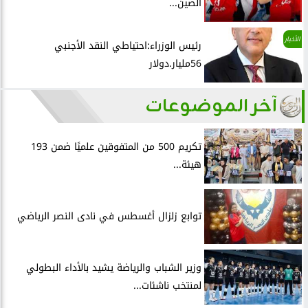
الصين...
الأخبار
رئيس الوزراء:احتياطي النقد الأجنبي
56مليار.دولار
آخر الموضوعات
تكريم 500 من المتفوقين علميًا ضمن 193
هيئة...
توابع زلزال أغسطس في نادى النصر الرياضي
وزير الشباب والرياضة يشيد بالأداء البطولي
لمنتخب ناشئات...