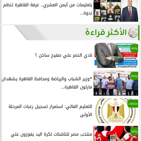
بتعليمات من أيمن العشري.. غرفة القاهرة تنظم
ندوة...
الأكثر قراءة
رياضة
نادي النصر علي صفيح ساخن ؟
رياضة
*وزير الشباب والرياضة ومحافظ القاهرة يشهدان
مارثون القاهرة...
متابعات
التعليم العالي: استمرار تسجيل رغبات المرحلة
الأولى
رياضة
منتخب مصر للناشئات لكرة اليد يفوزون علي