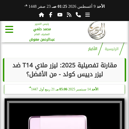
هـ
الأحد
9 أغسطس 2026
01:25 صـ
23 صفر 1448
رئيس التحرير
محمد حلمي
المشرف العام
عبدالرحمن معوض
الرئيسية
الأخبار
مقارنة تفصيلية 2025: ليزر ملاي T14 ضد
ليزر دييس كولد - من الأفضل؟
هـ
الأحد
14 سبتمبر 2025
05:06 مـ
21 ربيع أول 1447