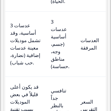
الحياة).
3
3 عدسات
عدسات
أساسية، وقد
أساسية
العدسات
تشمل موديلات
(جسم،
المرفقة
معينة عدسات
وجه،
إضافية (نضارة،
مناطق
حب شباب).
حساسة).
قد يكون أعلى
تنافسي
قليلاً في بعض
جداً
السعر
الموديلات
بالنظر
التقريبي
بسبب تقنية