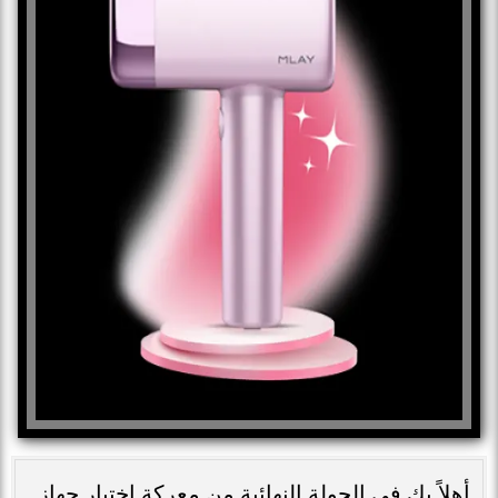
أهلاً بكِ في الجولة النهائية من معركة اختيار جهاز