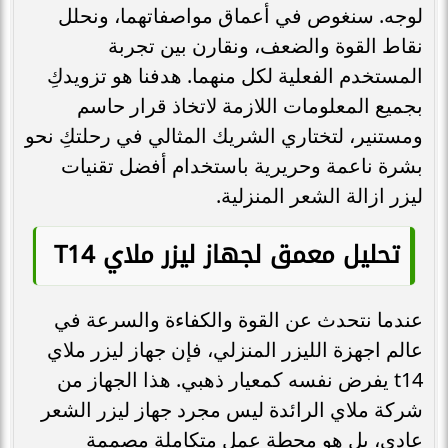
لوجه. سنغوص في أعماق مواصفاتهما، ونحلل
نقاط القوة والضعف، ونقارن بين تجربة
المستخدم الفعلية لكل منهما. هدفنا هو تزويدكِ
بجميع المعلومات اللازمة لاتخاذ قرار حاسم
ومستنير، لتختاري الشريك المثالي في رحلتكِ نحو
بشرة ناعمة وحريرية باستخدام أفضل تقنيات
ليزر ازالة الشعر المنزلية.
تحليل معمق لجهاز ليزر ملاي T14
عندما نتحدث عن القوة والكفاءة والسرعة في
عالم اجهزة الليزر المنزلي، فإن جهاز ليزر ملاي
t14 يفرض نفسه كمعيار ذهبي. هذا الجهاز من
شركة ملاي الرائدة ليس مجرد جهاز ليزر الشعر
عادي، بل هو محطة عمل متكاملة مصممة