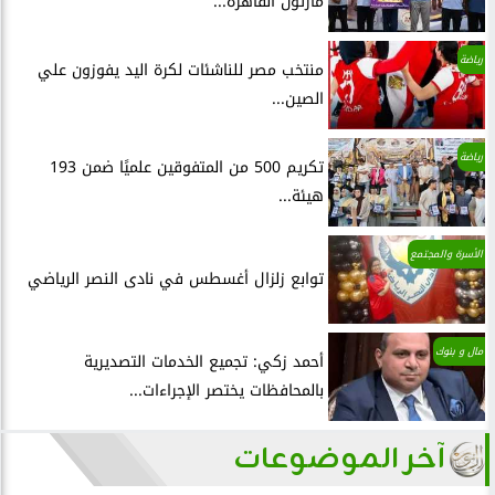
مارثون القاهرة...
رياضة
منتخب مصر للناشئات لكرة اليد يفوزون علي
الصين...
رياضة
تكريم 500 من المتفوقين علميًا ضمن 193
هيئة...
الأسرة والمجتمع
توابع زلزال أغسطس في نادى النصر الرياضي
مال و بنوك
أحمد زكي: تجميع الخدمات التصديرية
بالمحافظات يختصر الإجراءات...
آخر الموضوعات