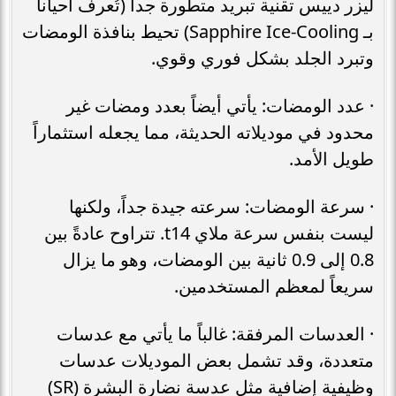
ليزر دييس تقنية تبريد متطورة جداً (تُعرف أحياناً
بـ Sapphire Ice-Cooling) تحيط بنافذة الومضات
وتبرد الجلد بشكل فوري وقوي.
· عدد الومضات: يأتي أيضاً بعدد ومضات غير
محدود في موديلاته الحديثة، مما يجعله استثماراً
طويل الأمد.
· سرعة الومضات: سرعته جيدة جداً، ولكنها
ليست بنفس سرعة ملاي t14. تتراوح عادةً بين
0.8 إلى 0.9 ثانية بين الومضات، وهو ما يزال
سريعاً لمعظم المستخدمين.
· العدسات المرفقة: غالباً ما يأتي مع عدسات
متعددة، وقد تشمل بعض الموديلات عدسات
وظيفية إضافية مثل عدسة نضارة البشرة (SR)