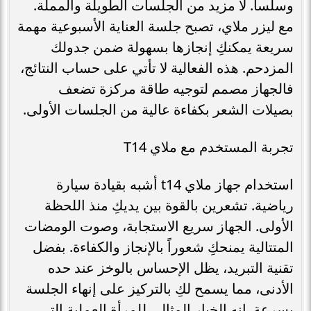
وسلساً. لا مزيد من الجلسات الطويلة والمملة.
مع ليزر ملاي، تصبح جلسة العناية الأسبوعية مهمة
سريعة يمكنكِ إنجازها بسهولة ضمن جدولك
المزدحم. هذه الفعالية لا تأتي على حساب النتائج،
فالجهاز مصمم لتوجيه طاقة مركزة تضعف
بصيلات الشعر بكفاءة عالية من الجلسات الأولى.
تجربة المستخدم مع ملاي T14
استخدام جهاز ملاي t14 أشبه بقيادة سيارة
رياضية. تشعرين بالقوة بين يديكِ منذ اللحظة
الأولى. الجهاز سريع الاستجابة، وصوت الومضات
المتتالية يمنحكِ شعوراً بالإنجاز والكفاءة. بفضل
تقنية التبريد، يظل الإحساس بالوخز عند حده
الأدنى، مما يسمح لكِ بالتركيز على إنهاء الجلسة
بسرعة. إنه الخيار المثالي للمرأة العملية التي