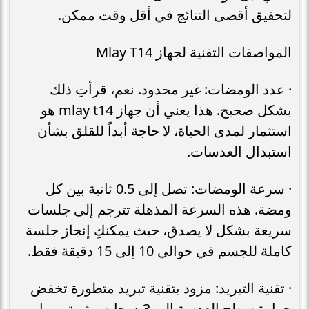
لتحقيق أقصى النتائج في أقل وقت ممكن.
المواصفات التقنية لجهاز Mlay T14
· عدد الومضات: غير محدود. نعم، قرأتِ ذلك
بشكل صحيح. هذا يعني أن جهاز mlay t14 هو
استثمار لمدى الحياة، لا حاجة أبداً للقلق بشأن
استبدال العدسات.
· سرعة الومضات: تصل إلى 0.5 ثانية بين كل
ومضة. هذه السرعة المذهلة تترجم إلى جلسات
سريعة بشكل لا يصدق، حيث يمكنكِ إنجاز جلسة
كاملة للجسم في حوالي 10 إلى 15 دقيقة فقط.
· تقنية التبريد: مزود بتقنية تبريد متطورة تخفض
حرارة سطح العدسة إلى 3 درجات مئوية، مما