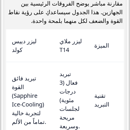
مقارنة مباشر يوضح الفروقات الرئيسية بين
الجهازين. هذا الجدول سيساعدكِ على رؤية نقاط
القوة والضعف لكل منهما بلمحة واحدة.
ليزر ملاي
ليزر دييس
الميزة
T14
كولد
تبريد
تبريد فائق
فعال (3
القوة
درجات
تقنية
(Sapphire
مئوية)
التبريد
Ice-Cooling)
لجلسات
لتجربة خالية
مريحة
تماماً من الألم.
وسريعة.