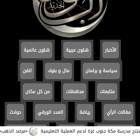
الأخبار
شئون عربية
شئون عالمية
سياسة و برلمان
مال و بنوك
الفن
متابعات
محافظات
من كل مكان
مقالات الرأي
رياضة
العدد الورقي
حوادث
مدرسة مكة جنوب غزة لدعم العملية التعليمية
«مرصد الذهب»: أسعار الذهب ترتفع 8% بالأسواق الع
الأسرة والمجتمع
أدب وثفاقة
سياسة الخصوصية