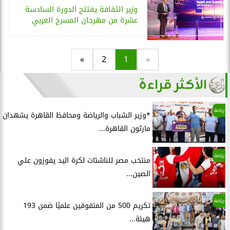
وزير الثقافة يفتتح الدورة السادسة
عشرة من مهرجان المسرح العربي
»
2
1
«
الأكثر قراءة
رياضة
*وزير الشباب والرياضة ومحافظ القاهرة يشهدان
مارثون القاهرة...
رياضة
منتخب مصر للناشئات لكرة اليد يفوزون علي
الصين...
رياضة
تكريم 500 من المتفوقين علميًا ضمن 193
هيئة...