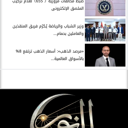
ضبط مخالفات مرورية《 655》لعدم تركيب
الملصق الإلكترونى
وزير الشباب والرياضة يُكرّم فريق المنقذين
والعاملين بحمام...
«مرصد الذهب»: أسعار الذهب ترتفع 8%
بالأسواق العالمية...