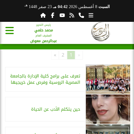
هـ
السبت
8 أغسطس 2026
04:42 مـ
23 صفر 1448
رئيس التحرير
محمد حلمي
المشرف العام
عبدالرحمن معوض
»
2
1
«
تعرف على برامج كلية الإدارة بالجامعة
المصرية الروسية وفرص عمل خريجيها
حين يتكلم الأدب عن الحياة