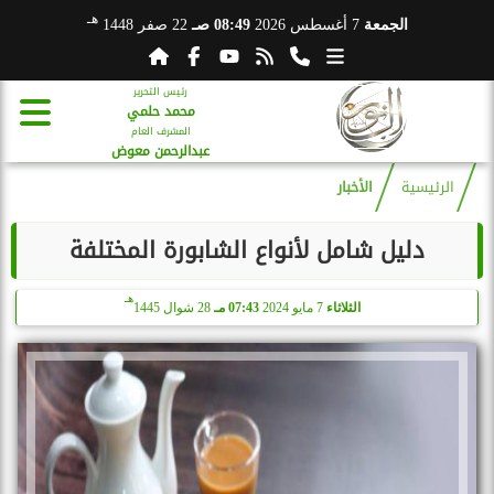
هـ
الجمعة
7 أغسطس 2026
08:49 صـ
22 صفر 1448
رئيس التحرير
محمد حلمي
المشرف العام
عبدالرحمن معوض
الرئيسية
الأخبار
دليل شامل لأنواع الشابورة المختلفة
هـ
الثلاثاء
7 مايو 2024
07:43 مـ
28 شوال 1445