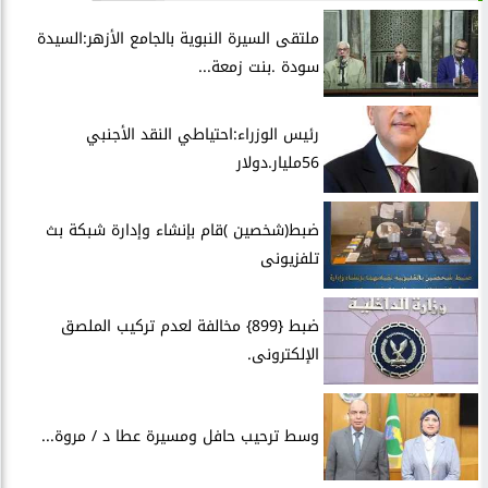
ملتقى السيرة النبوية بالجامع الأزهر:السيدة
سودة .بنت زمعة...
رئيس الوزراء:احتياطي النقد الأجنبي
56مليار.دولار
ضبط(شخصين )قام بإنشاء وإدارة شبكة بث
تلفزيونى
ضبط {899} مخالفة لعدم تركيب الملصق
الإلكترونى.
وسط ترحيب حافل ومسيرة عطا د / مروة...