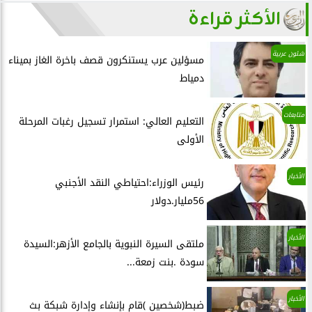
الأكثر قراءة
شئون عربية
مسؤلين عرب يستنكرون قصف باخرة الغاز بميناء
دمياط
متابعات
التعليم العالي: استمرار تسجيل رغبات المرحلة
الأولى
الأخبار
رئيس الوزراء:احتياطي النقد الأجنبي
56مليار.دولار
الأخبار
ملتقى السيرة النبوية بالجامع الأزهر:السيدة
سودة .بنت زمعة...
الأخبار
ضبط(شخصين )قام بإنشاء وإدارة شبكة بث