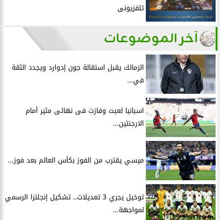
تلفزيونى
آخر الموضوعات
الزمالك يقبل استقالة جون إدوارد ويجدد الثقة
في...
اسبانيا لعبت وفازت فى نهائى مثير أمام
الارجنتين...
ميسي يقترب من الفوز بكأس العالم بعد فوز...
توخيل يجري 3 تعديلات.. تشكيل إنجلترا الرسمي
لمواجهة...