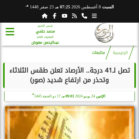
هـ
السبت
8 أغسطس 2026
07:25 مـ
23 صفر 1448
رئيس التحرير
محمد حلمي
المشرف العام
عبدالرحمن معوض
الرئيسية
متابعات
تصل لـ41 درجة.. الأرصاد تعلن طقس الثلاثاء
وتحذر من ارتفاع شديد (صور)
هـ
الإثنين
24 يونيو 2024
09:01 مـ
17 ذو الحجة 1445