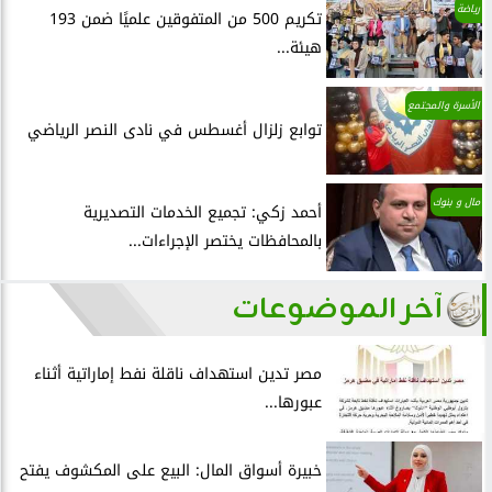
رياضة
تكريم 500 من المتفوقين علميًا ضمن 193
هيئة...
الأسرة والمجتمع
توابع زلزال أغسطس في نادى النصر الرياضي
مال و بنوك
أحمد زكي: تجميع الخدمات التصديرية
بالمحافظات يختصر الإجراءات...
آخر الموضوعات
مصر تدين استهداف ناقلة نفط إماراتية أثناء
عبورها...
خبيرة أسواق المال: البيع على المكشوف يفتح