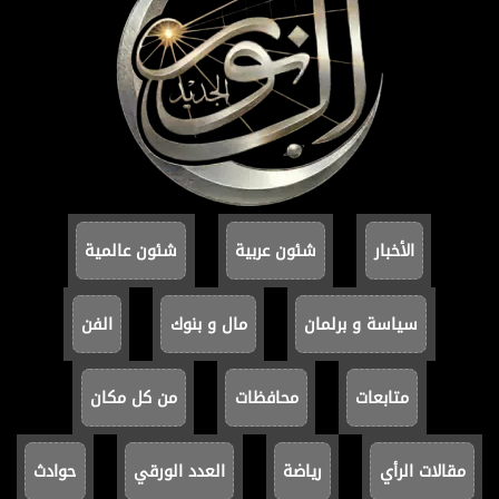
الأخبار
شئون عربية
شئون عالمية
سياسة و برلمان
مال و بنوك
الفن
متابعات
محافظات
من كل مكان
مقالات الرأي
رياضة
العدد الورقي
حوادث