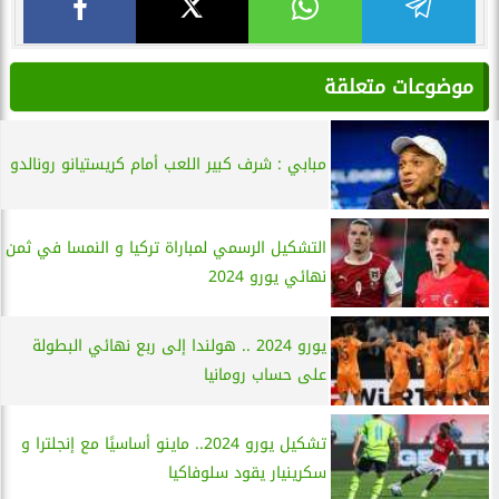
موضوعات متعلقة
مبابي : شرف كبير اللعب أمام كريستيانو رونالدو
التشكيل الرسمي لمباراة تركيا و النمسا في ثمن
نهائي يورو 2024
يورو 2024 .. هولندا إلى ربع نهائي البطولة
على حساب رومانيا
تشكيل يورو 2024.. ماينو أساسيًا مع إنجلترا و
سكرينيار يقود سلوفاكيا