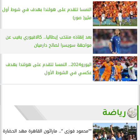
النمسا تتقدم على هولندا بهدف في شوط أول
مثير( صور)
بعد إنقاذه منتخب إيطاليا.. كالافيوري يغيب عن
مواجهة سويسرا لصالح دارميان
اليورو2024.. النمسا تتقدم على هولندا بهدف
عكسي في الشوط الأول
رياضة
””محمود فوزى ”.. ماراثون القاهرة مهد الحضارة
..