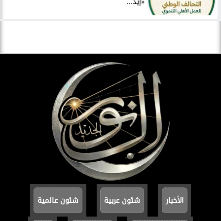
«إيد...
الأخبار
شئون عربية
شئون عالمية