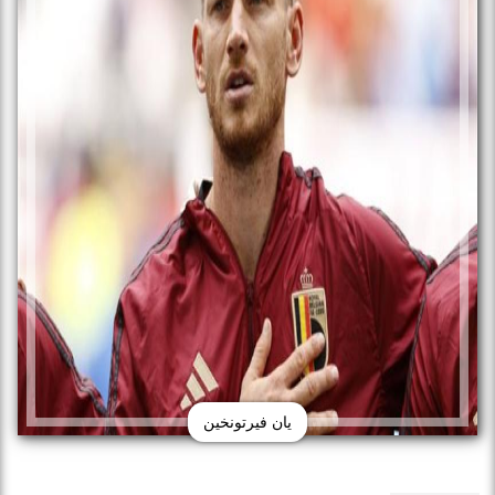
يان فيرتونخين