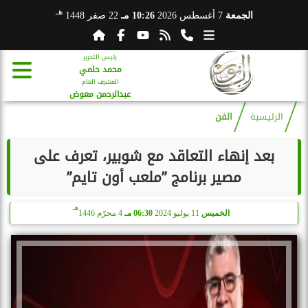
هـ
الجمعة
7 أغسطس 2026
10:26 مـ
22 صفر 1448
رئيس التحرير
محمد حلمي
المشرف العام
عبدالرحمن معوض
الرئيسية
الفن
بعد إنهاء التعاقد مع شوبير، تعرف على
مصير برنامج ”ملعب أون تايم”
هـ
الخميس
11 يوليو 2024
06:30 مـ
4 محرّم 1446