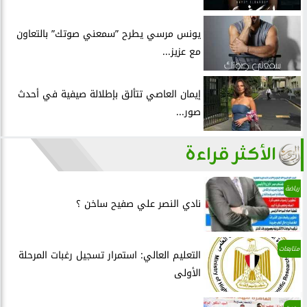
يونس مرسي يطرح ”سمعني صوتك” بالتعاون
مع عزيز...
إيمان العاصي تتألق بإطلالة صيفية في أحدث
صور...
الأكثر قراءة
رياضة
نادي النصر علي صفيح ساخن ؟
متابعات
التعليم العالي: استمرار تسجيل رغبات المرحلة
الأولى