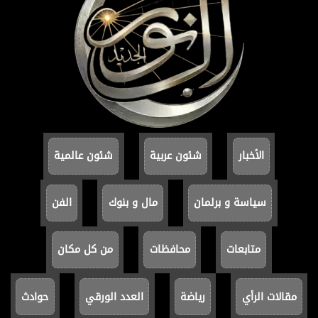
الأخبار
شئون عربية
شئون عالمية
سياسة و برلمان
مال و بنوك
الفن
متابعات
محافظات
من كل مكان
مقالات الرأي
رياضة
العدد الورقي
حوادث