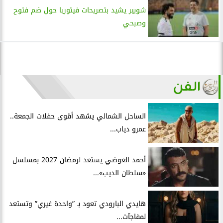
شوبير يشيد بتصريحات فيتوريا حول ضم فتوح
وصبحي
الفن
الساحل الشمالي يشهد أقوى حفلات الجمعة..
عمرو دياب...
أحمد العوضي يستعد لرمضان 2027 بمسلسل
«سلطان الديب»...
هايدي البارودي تعود بـ ”واحدة غيري” وتستعد
لمفاجآت...