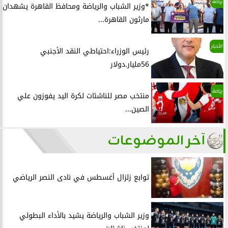
رياضة
*وزير الشباب والرياضة ومحافظ القاهرة يشهدان
مارثون القاهرة...
الأخبار
رئيس الوزراء:احتياطي النقد الأجنبي
56مليار.دولار
رياضة
منتخب مصر للناشئات لكرة اليد يفوزون علي
الصين...
آخر الموضوعات
توابع زلزال أغسطس في نادى النصر الرياضي
وزير الشباب والرياضة يشيد بالأداء البطولي