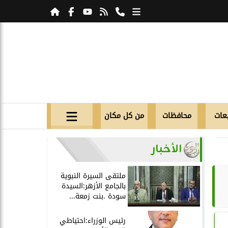
عات
محافظات
من كل مكان
الأخبار
ملتقى السيرة النبوية
بالجامع الأزهر:السيدة
سودة .بنت زمعة...
رئيس الوزراء:احتياطي