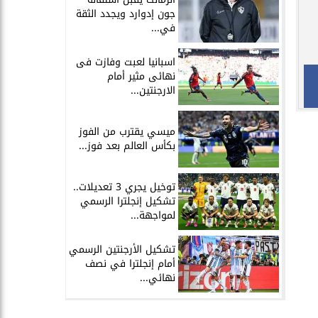
جون إدوارد ويجدد الثقة
في...
اسبانيا لعبت وفازت فى
نهائى مثير أمام
الارجنتين...
ميسي يقترب من الفوز
بكأس العالم بعد فوز...
توخيل يجري 3 تعديلات..
تشكيل إنجلترا الرسمي
لمواجهة...
تشكيل الأرجنتين الرسمي
أمام إنجلترا في نصف
نهائي...