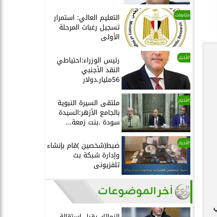
متابعات
التعليم العالي: استمرار
تسجيل رغبات المرحلة
الأولى
الأخبار
رئيس الوزراء:احتياطي
النقد الأجنبي
56مليار.دولار
الأخبار
ملتقى السيرة النبوية
بالجامع الأزهر:السيدة
سودة .بنت زمعة...
الأخبار
ضبط(شخصين )قام بإنشاء
وإدارة شبكة بث
تلفزيونى
آخر الموضوعات
الزمالك يقبل استقالة