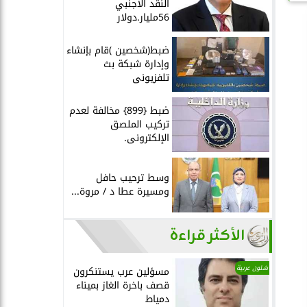
النقد الأجنبي
56مليار.دولار
ضبط(شخصين )قام بإنشاء
وإدارة شبكة بث
تلفزيونى
ضبط {899} مخالفة لعدم
تركيب الملصق
الإلكترونى.
وسط ترحيب حافل
ومسيرة عطا د / مروة...
الأكثر قراءة
شئون عربية
مسؤلين عرب يستنكرون
قصف باخرة الغاز بميناء
دمياط