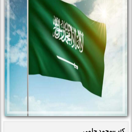
كتب-محمد حلمى