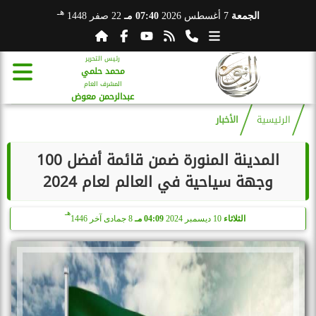
هـ
الجمعة
7 أغسطس 2026
07:40 مـ
22 صفر 1448
رئيس التحرير
محمد حلمي
المشرف العام
عبدالرحمن معوض
الرئيسية
الأخبار
المدينة المنورة ضمن قائمة أفضل 100
وجهة سياحية في العالم لعام 2024
هـ
الثلاثاء
10 ديسمبر 2024
04:09 مـ
8 جمادى آخر 1446