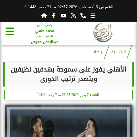
هـ
الخميس
6 أغسطس 2026
02:57 مـ
21 صفر 1448
رئيس التحرير
محمد حلمي
المشرف العام
عبدالرحمن معوض
الرئيسية
رياضة
الأهلي يفوز على سموحة بهدفين نظيفين
ويتصدر ترتيب الدورى
هـ
الثلاثاء
7 يناير 2025
06:53 مـ
7 رجب 1446