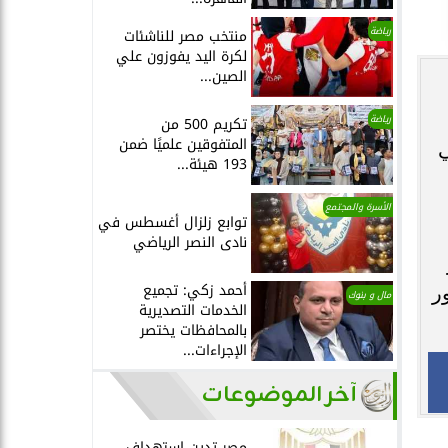
رياضة
منتخب مصر للناشئات
لكرة اليد يفوزون علي
الصين...
رياضة
تكريم 500 من
المتفوقين علميًا ضمن
ي
193 هيئة...
الأسرة والمجتمع
توابع زلزال أغسطس في
نادى النصر الرياضي
أحمد زكي: تجميع
ر
مال و بنوك
الخدمات التصديرية
بالمحافظات يختصر
الإجراءات...
آخر الموضوعات
مصر تدين استهداف