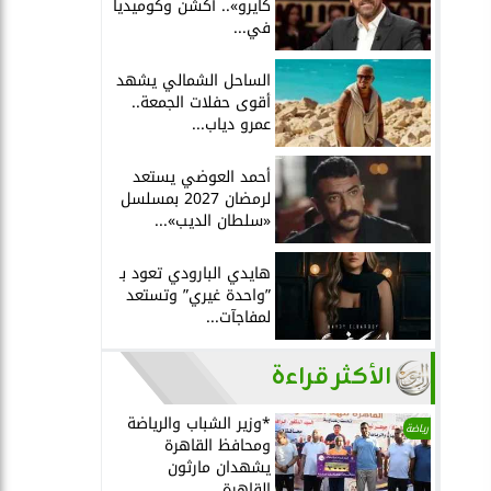
كايرو».. أكشن وكوميديا
في...
الساحل الشمالي يشهد
أقوى حفلات الجمعة..
عمرو دياب...
أحمد العوضي يستعد
لرمضان 2027 بمسلسل
«سلطان الديب»...
هايدي البارودي تعود بـ
”واحدة غيري” وتستعد
لمفاجآت...
الأكثر قراءة
*وزير الشباب والرياضة
رياضة
ومحافظ القاهرة
يشهدان مارثون
القاهرة...