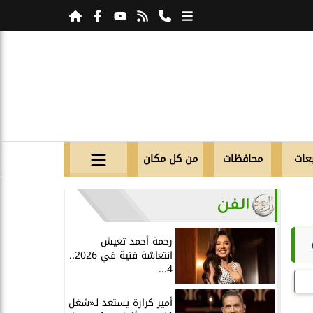
عات
محافظات
من كل مكان
الفن
رحمة أحمد تعيش
انتعاشة فنية في 2026..
4...
أمير كرارة يستعد لـ«شغل