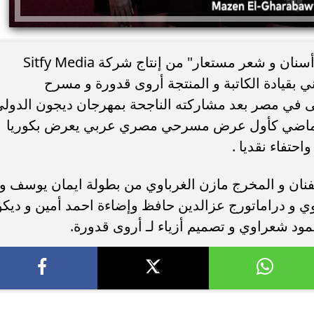
يعرض قريبا العرض المسرحي " جسم و أسنان و شعر مستعار" من إنتاج شركة Sitfy Media
نتاج الفني بقيادة الكاتبة و المنتجة أروى قدورة و مسرح
ى في مصر بعد مشاركته الناجحة بمهرجان ديجون الدول
الماضي كأول عرض مسرحي مصري عربي يعرض بكوريا
احتفاء نقديا .
لفنان و المخرج مازن الغرباوي من بطولة ايمان يوسف و
 و دراماتورج عزالدين حافظ وإضاءة احمد أمين و ديكو
مود شعراوي و تصميم أزياء لـ أروى قدورة.