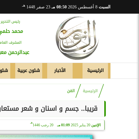
هـ
السبت
8 أغسطس 2026
08:50 مـ
23 صفر 1448
رئيس التحرير
محمد حلمي
المشرف العام
عبدالرحمن م
الرئيسية
الأخبار
شئون عربية
شئون
الرئيسية
الفن
قريبا.. جسم و اسنان و شعر مستعار 
هـ
الإثنين
20 يناير 2025
01:09 مـ
20 رجب 1446