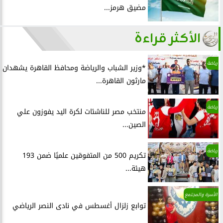
مضيق هرمز...
الأكثر قراءة
رياضة
*وزير الشباب والرياضة ومحافظ القاهرة يشهدان
مارثون القاهرة...
رياضة
منتخب مصر للناشئات لكرة اليد يفوزون علي
الصين...
رياضة
تكريم 500 من المتفوقين علميًا ضمن 193
هيئة...
الأسرة والمجتمع
توابع زلزال أغسطس في نادى النصر الرياضي