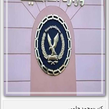
كتب-محمد حلمى