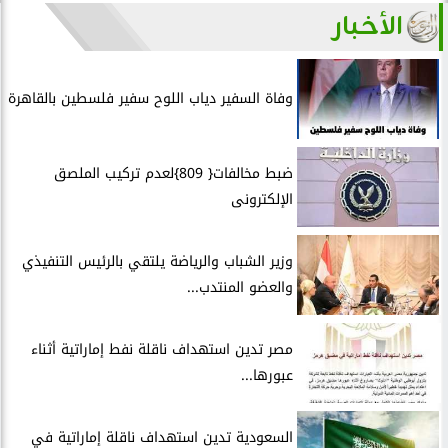
الأخبار
وفاة السفير دياب اللوح سفير فلسطين بالقاهرة
ضبط مخالفات{ 809}لعدم تركيب الملصق
الإلكترونى
وزير الشباب والرياضة يلتقي بالرئيس التنفيذي
والعضو المنتدب...
مصر تدين استهداف ناقلة نفط إماراتية أثناء
عبورها...
السعودية تدين استهداف ناقلة إماراتية في