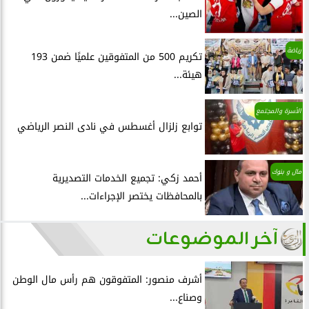
الصين...
رياضة
تكريم 500 من المتفوقين علميًا ضمن 193
هيئة...
الأسرة والمجتمع
توابع زلزال أغسطس في نادى النصر الرياضي
مال و بنوك
أحمد زكي: تجميع الخدمات التصديرية
بالمحافظات يختصر الإجراءات...
آخر الموضوعات
أشرف منصور: المتفوقون هم رأس مال الوطن
وصناع...