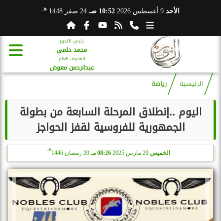
هـ
الأحد
9 أغسطس 2026
10:52 صـ
24 صفر 1448
رئيس التحرير
محمد حلمي
المشرف العام
عبدالرحمن معوض
الرئيسية
رياضة
اليوم ..إنطلاق المرحلة السابعة من بطولة
الجمهورية للفروسية لقفز الحواجز
هـ
الخميس
20 مارس 2025
08:26 مـ
20 رمضان 1446