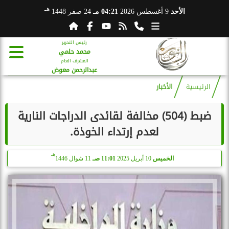
هـ
الأحد
9 أغسطس 2026
04:21 مـ
24 صفر 1448
رئيس التحرير
محمد حلمي
المشرف العام
عبدالرحمن معوض
الرئيسية
الأخبار
ضبط (504) مخالفة لقائدى الدراجات النارية
لعدم إرتداء الخوذة.
هـ
الخميس
10 أبريل 2025
11:01 صـ
11 شوال 1446