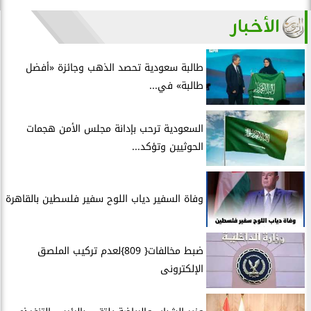
الأخبار
طالبة سعودية تحصد الذهب وجائزة «أفضل
طالبة» في...
السعودية ترحب بإدانة مجلس الأمن هجمات
الحوثيين وتؤكد...
وفاة السفير دياب اللوح سفير فلسطين بالقاهرة
ضبط مخالفات{ 809}لعدم تركيب الملصق
الإلكترونى