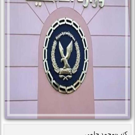
كتب-محمد حلمى