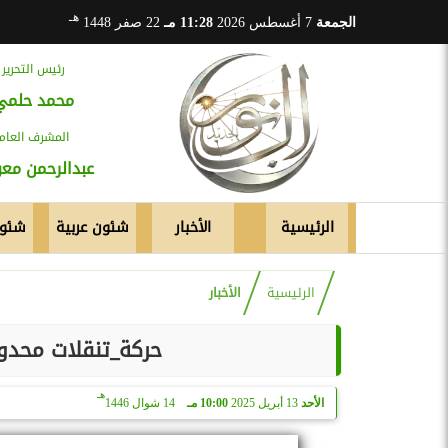
هـ
الجمعة
7 أغسطس 2026
11:28 مـ
22 صفر 1448
رئيس التحرير
محمد حلمي
المشرف العام
عبدالرحمن م
الرئيسية
الأخبار
شئون عربية
شئون
الرئيسية
الأخبار
حركة_تنقلات محدود
هـ
الأحد
13 أبريل 2025
10:00 مـ
14 شوال 1446