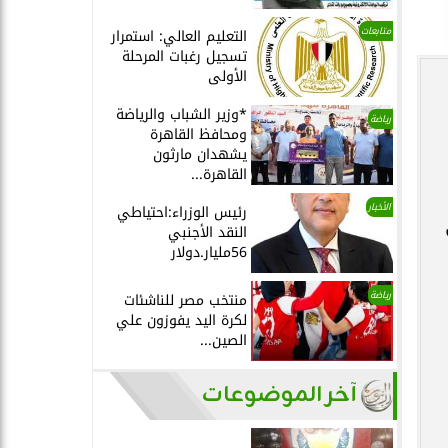
متابعات
التعليم العالي: استمرار
تسجيل رغبات المرحلة
الأولى
*وزير الشباب والرياضة
رياضة
ومحافظ القاهرة
يشهدان مارثون
القاهرة...
الأخبار
رئيس الوزراء:احتياطي
النقد الأجنبي
56مليار.دولار
رياضة
منتخب مصر للناشئات
لكرة اليد يفوزون علي
الصين...
آخر الموضوعات