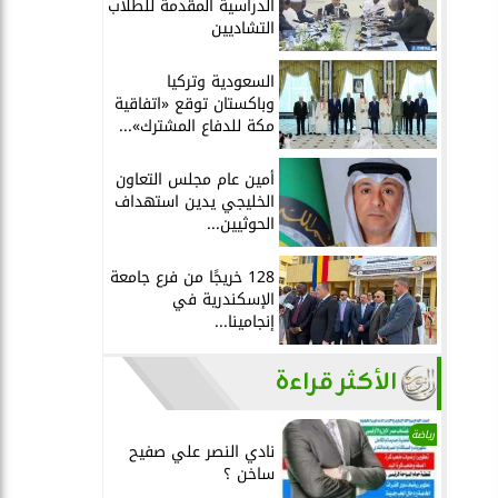
الدراسية المقدمة للطلاب
التشاديين
السعودية وتركيا
وباكستان توقع «اتفاقية
مكة للدفاع المشترك»...
أمين عام مجلس التعاون
الخليجي يدين استهداف
الحوثيين...
128 خريجًا من فرع جامعة
الإسكندرية في
إنجامينا...
الأكثر قراءة
رياضة
نادي النصر علي صفيح
ساخن ؟