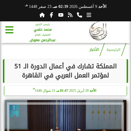
هـ
الأحد
9 أغسطس 2026
02:39 صـ
23 صفر 1448
رئيس التحرير
محمد حلمي
المشرف العام
عبدالرحمن معوض
الرئيسية
الأخبار
المملكة تشارك في أعمال الدورة الـ 51
لمؤتمر العمل العربي في القاهرة
هـ
الأحد
20 أبريل 2025
01:47 مـ
21 شوال 1446