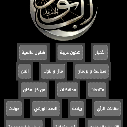
الأخبار
شئون عربية
شئون عالمية
سياسة و برلمان
مال و بنوك
الفن
متابعات
محافظات
من كل مكان
مقالات الرأي
رياضة
العدد الورقي
حوادث