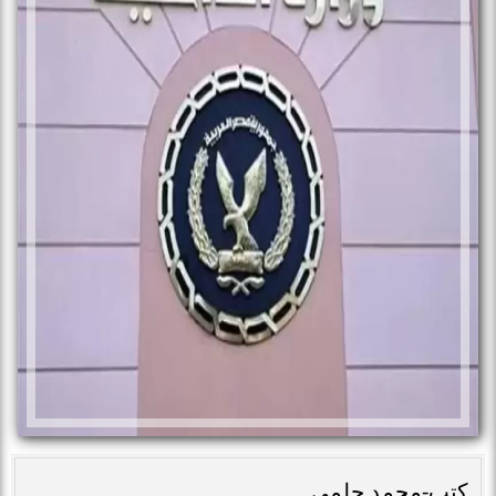
كتب-محمد حلمى