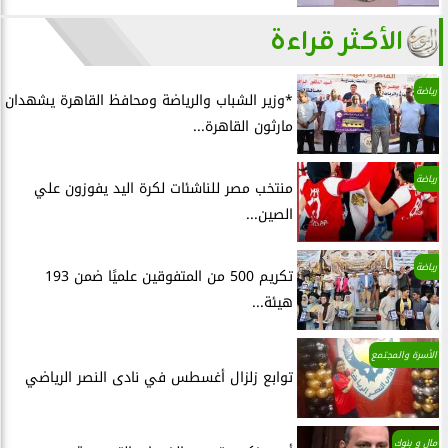
الأكثر قراءة
رياضة
*وزير الشباب والرياضة ومحافظ القاهرة يشهدان
مارثون القاهرة...
رياضة
منتخب مصر للناشئات لكرة اليد يفوزون علي
الصين...
رياضة
تكريم 500 من المتفوقين علميًا ضمن 193
هيئة...
الأسرة والمجتمع
توابع زلزال أغسطس في نادى النصر الرياضي
مال و بنوك