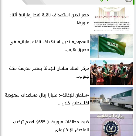
مصر تدين استهداف ناقلة نفط إماراتية أثناء
عبورها...
السعودية تدين استهداف ناقلة إماراتية في
مضيق هرمز...
مركز الملك سلمان للإغاثة يفتتح مدرسة مكة
جنوب...
«سلمان للإغاثة»: مليارا ريال مساعدات سعودية
لفلسطين خلال...
ضبط مخالفات مرورية《 655》لعدم تركيب
الملصق الإلكترونى