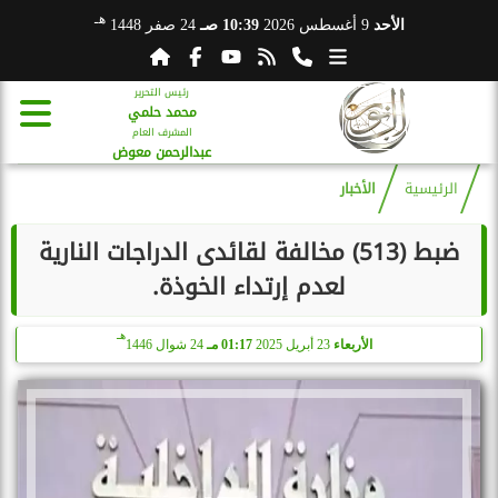
هـ
الأحد
9 أغسطس 2026
10:39 صـ
24 صفر 1448
رئيس التحرير
محمد حلمي
المشرف العام
عبدالرحمن معوض
الرئيسية
الأخبار
ضبط (513) مخالفة لقائدى الدراجات النارية
لعدم إرتداء الخوذة.
هـ
الأربعاء
23 أبريل 2025
01:17 مـ
24 شوال 1446