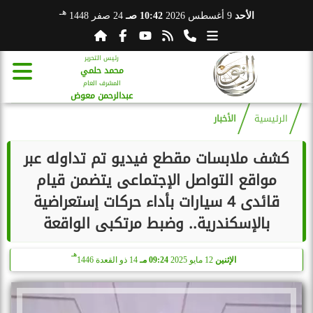
هـ
الأحد
9 أغسطس 2026
10:42 صـ
24 صفر 1448
رئيس التحرير
محمد حلمي
المشرف العام
عبدالرحمن معوض
الرئيسية
الأخبار
كشف ملابسات مقطع فيديو تم تداوله عبر
مواقع التواصل الإجتماعى يتضمن قيام
قائدى 4 سيارات بأداء حركات إستعراضية
بالإسكندرية.. وضبط مرتكبى الواقعة
هـ
الإثنين
12 مايو 2025
09:24 مـ
14 ذو القعدة 1446