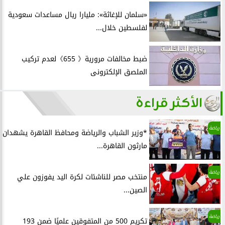
«سلمان للإغاثة»: مليارا ريال مساعدات سعودية
لفلسطين خلال...
ضبط مخالفات مرورية《 655》لعدم تركيب
الملصق الإلكترونى
الأكثر قراءة
رياضة
*وزير الشباب والرياضة ومحافظ القاهرة يشهدان
مارثون القاهرة...
رياضة
منتخب مصر للناشئات لكرة اليد يفوزون علي
الصين...
رياضة
تكريم 500 من المتفوقين علميًا ضمن 193