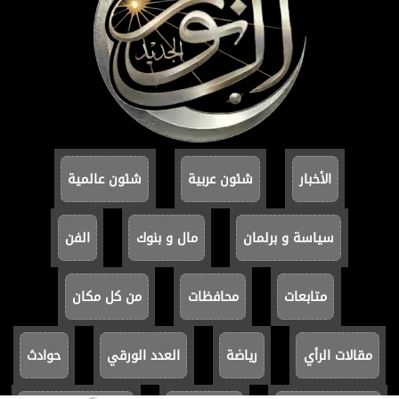
الأخبار
شئون عربية
شئون عالمية
سياسة و برلمان
مال و بنوك
الفن
متابعات
محافظات
من كل مكان
مقالات الرأي
رياضة
العدد الورقي
حوادث