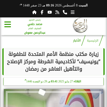
هـ
السبت
8 أغسطس 2026
09:16 مـ
23 صفر 1448
رئيس التحرير
محمد حلمي
المشرف العام
عبدالرحمن معوض
الرئيسية
الأخبار
زيارة مكتب منظمة الأمم المتحدة للطفولة
”يونيسيف” لأكاديمية الشرطة ومركز الإصلاح
والتأهيل العاشر من رمضان
هـ
الثلاثاء
27 مايو 2025
03:41 مـ
29 ذو القعدة 1446