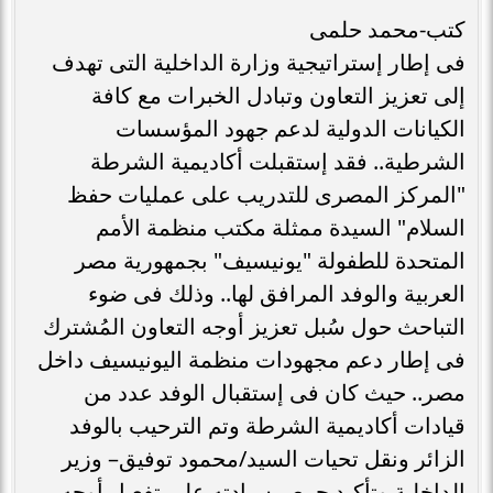
كتب-محمد حلمى
فى إطار إستراتيجية وزارة الداخلية التى تهدف
إلى تعزيز التعاون وتبادل الخبرات مع كافة
الكيانات الدولية لدعم جهود المؤسسات
الشرطية.. فقد إستقبلت أكاديمية الشرطة
"المركز المصرى للتدريب على عمليات حفظ
السلام" السيدة ممثلة مكتب منظمة الأمم
المتحدة للطفولة "يونيسيف" بجمهورية مصر
العربية والوفد المرافق لها.. وذلك فى ضوء
التباحث حول سُبل تعزيز أوجه التعاون المُشترك
فى إطار دعم مجهودات منظمة اليونيسيف داخل
مصر.. حيث كان فى إستقبال الوفد عدد من
قيادات أكاديمية الشرطة وتم الترحيب بالوفد
الزائر ونقل تحيات السيد/محمود توفيق– وزير
الداخلية وتأكيد حرص سيادته على تفعيل أوجه