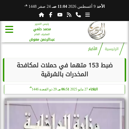
هـ
الأحد
9 أغسطس 2026
11:04 صـ
24 صفر 1448
رئيس التحرير
محمد حلمي
المشرف العام
عبدالرحمن معوض
الرئيسية
الأخبار
ضبط 153 متهما في حملات لمكافحة
المخدرات بالشرقية
هـ
الثلاثاء
27 مايو 2025
06:51 مـ
29 ذو القعدة 1446