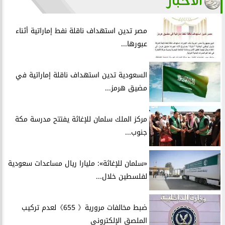
الأخبار
مصر تدين استهداف ناقلة نفط إماراتية أثناء
عبورها...
السعودية تدين استهداف ناقلة إماراتية في
مضيق هرمز...
مركز الملك سلمان للإغاثة يفتتح مدرسة مكة
جنوب...
«سلمان للإغاثة»: مليارا ريال مساعدات سعودية
لفلسطين خلال...
ضبط مخالفات مرورية《 655》لعدم تركيب
الملصق الإلكترونى