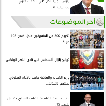
رئيس الوزراء:احتياطي النقد الأجنبي
56مليار.دولار
آخر الموضوعات
تكريم 500 من المتفوقين علميًا ضمن 193
هيئة...
توابع زلزال أغسطس في نادى النصر الرياضي
وزير الشباب والرياضة يشيد بالأداء البطولي
لمنتخب ناشئات...
مدير «مرصد الذهب»: الذهب المحلي يتداول
بخصم 15...