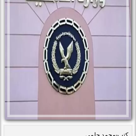
كتب-محمد حلمى