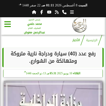
هـ
السبت
8 أغسطس 2026
01:11 صـ
22 صفر 1448
رئيس التحرير
محمد حلمي
المشرف العام
عبدالرحمن معوض
الرئيسية
الأخبار
رفع عدد (40) سيارة ودراجة نارية متروكة
ومتهالكة من الشوارع.
هـ
الثلاثاء
10 يونيو 2025
05:31 مـ
13 ذو الحجة 1446