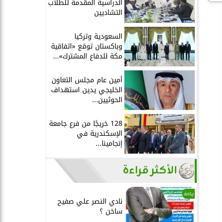
الدراسية المقدمة للطلاب
التشاديين
السعودية وتركيا
وباكستان توقع «اتفاقية
مكة للدفاع المشترك»...
أمين عام مجلس التعاون
الخليجي يدين استهداف
الحوثيين...
128 خريجًا من فرع جامعة
الإسكندرية في
إنجامينا...
الأكثر قراءة
رياضة
نادي النصر علي صفيح
ساخن ؟