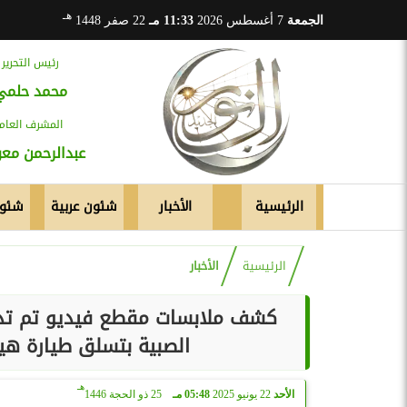
هـ
الجمعة
7 أغسطس 2026
11:33 مـ
22 صفر 1448
رئيس التحرير
محمد حلمي
المشرف العام
عبدالرحمن م
الرئيسية
الأخبار
شئون عربية
شئون
الرئيسية
الأخبار
كشف ملابسات مقطع فيديو تم تدا
الصبية بتسلق طيارة هيك
هـ
الأحد
22 يونيو 2025
05:48 مـ
25 ذو الحجة 1446