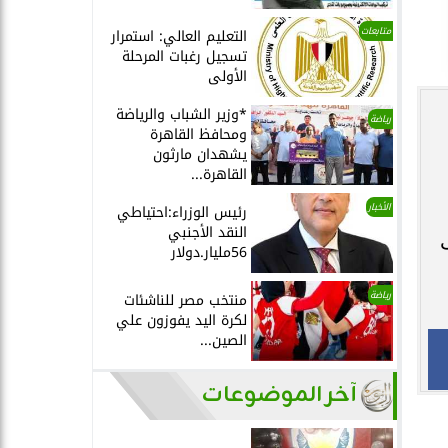
متابعات
التعليم العالي: استمرار
تسجيل رغبات المرحلة
الأولى
*وزير الشباب والرياضة
رياضة
ومحافظ القاهرة
يشهدان مارثون
القاهرة...
الأخبار
رئيس الوزراء:احتياطي
النقد الأجنبي
56مليار.دولار
رياضة
منتخب مصر للناشئات
لكرة اليد يفوزون علي
الصين...
آخر الموضوعات