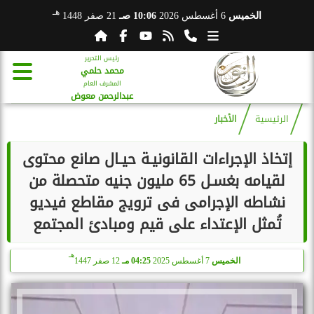
هـ
الخميس
6 أغسطس 2026
10:06 صـ
21 صفر 1448
رئيس التحرير
محمد حلمي
المشرف العام
عبدالرحمن معوض
الرئيسية
الأخبار
إتخاذ الإجراءات القانونيـة حيـال صانع محتوى
لقيامه بغسـل 65 مليون جنيه متحصلة من
نشاطه الإجرامى فى ترويج مقاطع فيديو
تُمثل الإعتداء على قيم ومبادئ المجتمع
هـ
الخميس
7 أغسطس 2025
04:25 مـ
12 صفر 1447