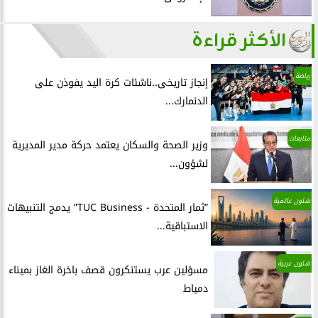
الأكثر قراءة
رياضة
إنجاز تاريخى..ناشئات كرة اليد يفوذن على
الدنمارك...
متابعات
وزير الصحة والسكان يعتمد حركة مدير المديرية
لشؤون...
شئون عالمية
”ثمار المتحدة - TUC Business” يدمج التنبيهات
الاستباقية...
شئون عربية
مسؤلين عرب يستنكرون قصف باخرة الغاز بميناء
دمياط