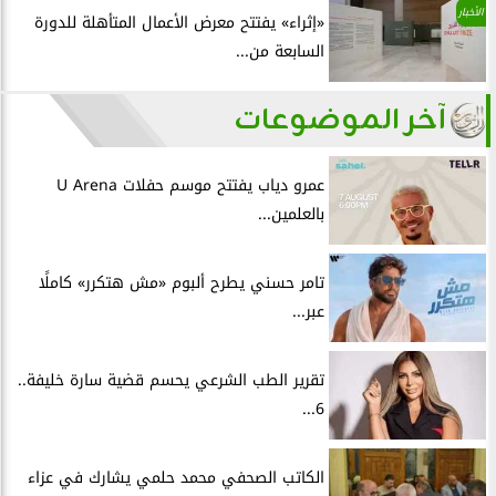
الأخبار
«إثراء» يفتتح معرض الأعمال المتأهلة للدورة
السابعة من...
آخر الموضوعات
عمرو دياب يفتتح موسم حفلات U Arena
بالعلمين...
تامر حسني يطرح ألبوم «مش هتكرر» كاملًا
عبر...
تقرير الطب الشرعي يحسم قضية سارة خليفة..
6...
الكاتب الصحفي محمد حلمي يشارك في عزاء