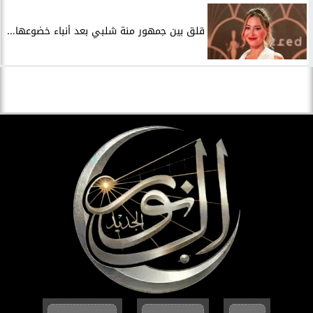
قلق بين جمهور منة شلبي بعد أنباء خضوعها...