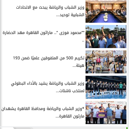
وزير الشباب والرياضة يبحث مع الاتحادات
الشبابية توحيد...
””محمود فوزى ”.. ماراثون القاهرة مهد الحضارة
..
تكريم 500 من المتفوقين علميًا ضمن 193
هيئة...
وزير الشباب والرياضة يشيد بالأداء البطولي
لمنتخب ناشئات...
*وزير الشباب والرياضة ومحافظ القاهرة يشهدان
مارثون القاهرة...