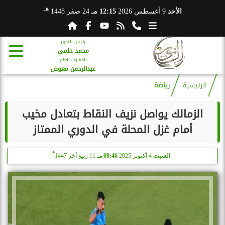
هـ
الأحد
9 أغسطس 2026
12:15 مـ
24 صفر 1448
رئيس التحرير
محمد حلمي
المشرف العام
عبدالرحمن معوض
الرئيسية
رياضة
الزمالك يواصل نزيف النقاط بتعادل مخيب
أمام غزل المحلة في الدوري الممتاز
هـ
السبت
4 أكتوبر 2025
08:46 مـ
11 ربيع آخر 1447