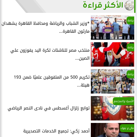
الأكثر قراءة
رياضة
*وزير الشباب والرياضة ومحافظ القاهرة يشهدان
مارثون القاهرة...
رياضة
منتخب مصر للناشئات لكرة اليد يفوزون علي
الصين...
رياضة
تكريم 500 من المتفوقين علميًا ضمن 193
هيئة...
الأسرة والمجتمع
توابع زلزال أغسطس في نادى النصر الرياضي
مال و بنوك
أحمد زكي: تجميع الخدمات التصديرية