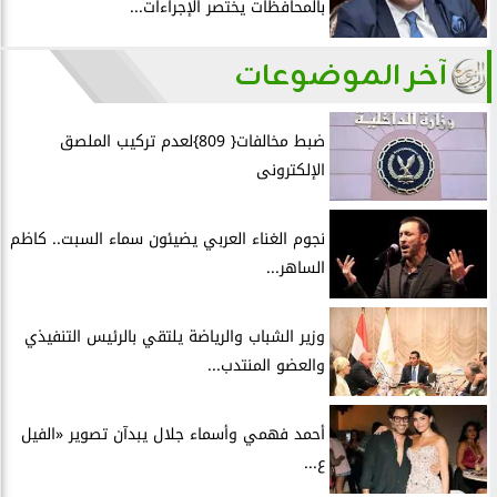
بالمحافظات يختصر الإجراءات...
آخر الموضوعات
ضبط مخالفات{ 809}لعدم تركيب الملصق
الإلكترونى
نجوم الغناء العربي يضيئون سماء السبت.. كاظم
الساهر...
وزير الشباب والرياضة يلتقي بالرئيس التنفيذي
والعضو المنتدب...
أحمد فهمي وأسماء جلال يبدآن تصوير «الفيل
ع...