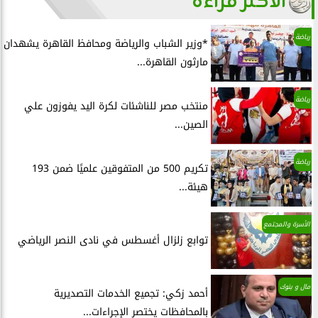
الأكثر قراءة
رياضة
*وزير الشباب والرياضة ومحافظ القاهرة يشهدان
مارثون القاهرة...
رياضة
منتخب مصر للناشئات لكرة اليد يفوزون علي
الصين...
رياضة
تكريم 500 من المتفوقين علميًا ضمن 193
هيئة...
الأسرة والمجتمع
توابع زلزال أغسطس في نادى النصر الرياضي
مال و بنوك
أحمد زكي: تجميع الخدمات التصديرية
بالمحافظات يختصر الإجراءات...