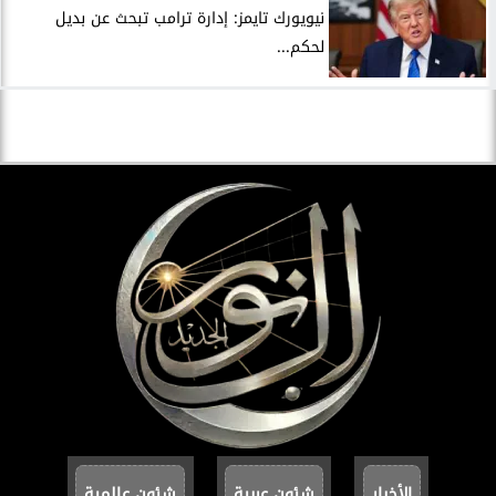
نيويورك تايمز: إدارة ترامب تبحث عن بديل
لحكم...
الأخبار
شئون عربية
شئون عالمية