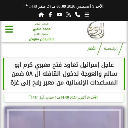
هـ
الأحد
9 أغسطس 2026
03:09 مـ
24 صفر 1448
رئيس التحرير
محمد حلمي
المشرف العام
عبدالرحمن معوض
الرئيسية
الأخبار
عاجل إسرائيل تعاود فتح معبري كرم ابو
سالم والعوجة لدخول القافله ال ٥٨ ضمن
المساعدات الإنسانية من معبر رفح إلى غزة
هـ
الأحد
26 أكتوبر 2025
01:00 مـ
4 جمادى أول 1447