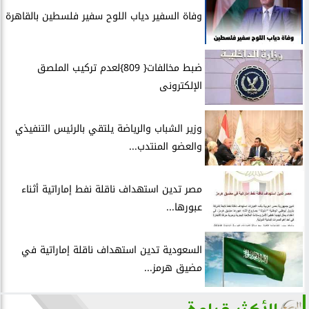
وفاة السفير دياب اللوح سفير فلسطين بالقاهرة
ضبط مخالفات{ 809}لعدم تركيب الملصق
الإلكترونى
وزير الشباب والرياضة يلتقي بالرئيس التنفيذي
والعضو المنتدب...
مصر تدين استهداف ناقلة نفط إماراتية أثناء
عبورها...
السعودية تدين استهداف ناقلة إماراتية في
مضيق هرمز...