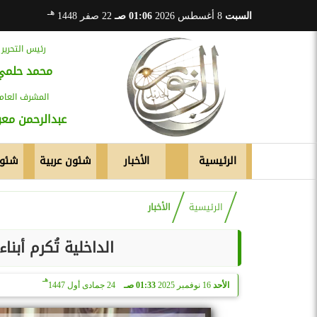
هـ
السبت
8 أغسطس 2026
01:06 صـ
22 صفر 1448
رئيس التحرير
محمد حلمي
المشرف العام
عبدالرحمن م
الرئيسية
الأخبار
شئون عربية
شئون
الرئيسية
الأخبار
الداخلية تُكرم أبن
هـ
الأحد
16 نوفمبر 2025
01:33 صـ
24 جمادى أول 1447