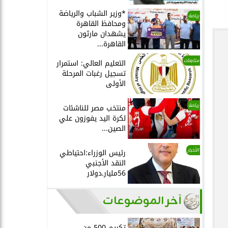
*وزير الشباب والرياضة
رياضة
ومحافظ القاهرة
يشهدان مارثون
القاهرة...
متابعات
التعليم العالي: استمرار
تسجيل رغبات المرحلة
الأولى
رياضة
منتخب مصر للناشئات
لكرة اليد يفوزون علي
الصين...
الأخبار
رئيس الوزراء:احتياطي
النقد الأجنبي
56مليار.دولار
آخر الموضوعات
تكريم 500 من