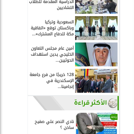
الدراسية المقدمة للطلاب
التشاديين
السعودية وتركيا
وباكستان توقع «اتفاقية
مكة للدفاع المشترك»...
أمين عام مجلس التعاون
الخليجي يدين استهداف
الحوثيين...
128 خريجًا من فرع جامعة
الإسكندرية في
إنجامينا...
الأكثر قراءة
رياضة
نادي النصر علي صفيح
ساخن ؟