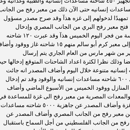
المساعدات الإنسانية خلال اليوم وقد تم تجهيز ٤٥٠ شاحنه مساعدات إنسانيه والطبية وغذائية و
وقد تم عبور ١٢٠ شاحنة مساعدات إنسانيه حتى الآن ذلك من معبر رفح من الجانب
 تمهيدًا لدخولهم إلى غزه هذآ وقد صرح مصدر مسؤول
 فتح معبر رفح البري من الجانب المصري وإدخال
المساعدات الإنسانيه منذ الساعه السادسة من فجر اليوم الخميس هذآ وقد عبرت ١٢٠ شاحنه
مساعدات إنسانيه متنوعة من معبر رفح إلى معبر كرم أبو سالم منهم ١٥ شاحنه غاز ووقود 
لمصدر أنه ولأول مرة منذ ٦ أشهر من شهر مارس من العام الجاري يتم إرسال
ضا وذلك نظرا لكثرة اعداد الشاحنات المتوقع إدخالها حي
شاحنه مساعدات إنسانيه متنوعة خلال اليوم وأضاف المصدر انه جائت
الموافقه الإسرائيلية على السماح بدخول ٦٠٠ شاحنه مساعدات إنسانيه والوقود وقد تم إدخال
عة منهم ٢٢ شاحنه غاز المنازل ووقود الخميس من الأسبوع الماضي وأضاف
والمعدات المصرية من معبر رفح الى غزة للمساعدة في
البحث عن جثث الرهائن الإسرائيلية في غزة وأضاف المصدر عن جاهزية ٥٠٠٠ شاحنه مساعدات
 من معبر رفح من الجانب المصري وأضاف المصدر عن
 رفح من الجانب الفلسطيني من أجل السماح باستقبال