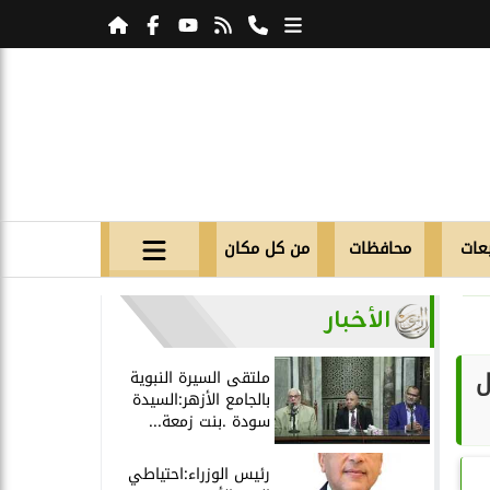
عات
محافظات
من كل مكان
الأخبار
له ال
ملتقى السيرة النبوية
بالجامع الأزهر:السيدة
سودة .بنت زمعة...
رئيس الوزراء:احتياطي