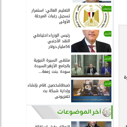
متابعات
التعليم العالي: استمرار
تسجيل رغبات المرحلة
الأولى
الأخبار
رئيس الوزراء:احتياطي
النقد الأجنبي
56مليار.دولار
الأخبار
ملتقى السيرة النبوية
بالجامع الأزهر:السيدة
سودة .بنت زمعة...
غزة
الأخبار
ضبط(شخصين )قام بإنشاء
وإدارة شبكة بث
تلفزيونى
آخر الموضوعات
الزمالك يقبل استقالة