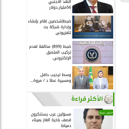
النقد الأجنبي
56مليار.دولار
ضبط(شخصين )قام بإنشاء
وإدارة شبكة بث
تلفزيونى
ضبط {899} مخالفة لعدم
تركيب الملصق
الإلكترونى.
وسط ترحيب حافل
ومسيرة عطا د / مروة...
الأكثر قراءة
شئون عربية
مسؤلين عرب يستنكرون
قصف باخرة الغاز بميناء
دمياط