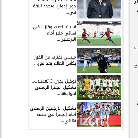
غاز
جون إدوارد ويجدد الثقة
في...
اسبانيا لعبت وفازت فى
نهائى مثير أمام
الارجنتين...
وأضاف
ميسي يقترب من الفوز
بكأس العالم بعد فوز...
ث
توخيل يجري 3 تعديلات..
تشكيل إنجلترا الرسمي
لمواجهة...
تشكيل الأرجنتين الرسمي
أمام إنجلترا في نصف
نهائي...