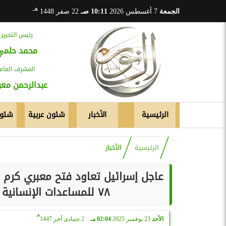
هـ
الجمعة
7 أغسطس 2026
10:11 صـ
22 صفر 1448
رئيس التحرير
محمد حلمي
المشرف العام
عبدالرحمن م
الرئيسية
الأخبار
شئون عربية
شئون
الرئيسية
الأخبار
٧٨ للمساعدات الإنسانية من معبر رفح تمهيدًا لدخولهم إلى غزة.
هـ
الأحد
23 نوفمبر 2025
02:04 مـ
2 جمادى آخر 1447