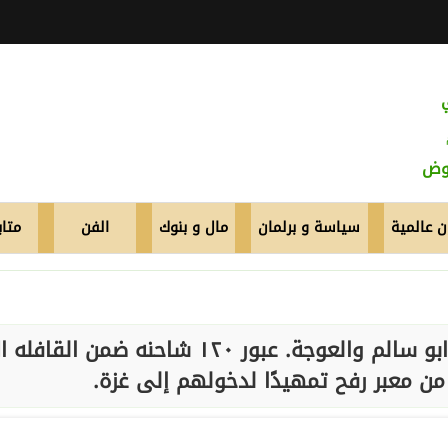
عوض
 عالمية
سياسة و برلمان
مال و بنوك
الفن
متاب
عاجل إسرائيل تعاود فتح معبري كرم ابو سالم والعوجة. عبور ١٢٠ شاحنه ضمن القاف