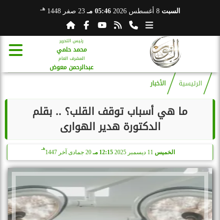
هـ
السبت
8 أغسطس 2026
05:46 مـ
23 صفر 1448
رئيس التحرير
محمد حلمي
المشرف العام
عبدالرحمن معوض
الرئيسية
الأخبار
ما هي أسباب توقف القلب؟ .. بقلم
الدكتورة هدير الهوارى
هـ
الخميس
11 ديسمبر 2025
12:15 مـ
20 جمادى آخر 1447