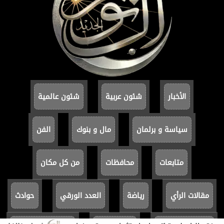
الأخبار
شئون عربية
شئون عالمية
سياسة و برلمان
مال و بنوك
الفن
متابعات
محافظات
من كل مكان
مقالات الرأي
رياضة
العدد الورقي
حوادث