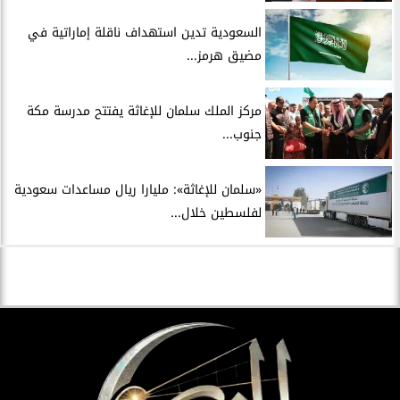
السعودية تدين استهداف ناقلة إماراتية في
مضيق هرمز...
مركز الملك سلمان للإغاثة يفتتح مدرسة مكة
جنوب...
«سلمان للإغاثة»: مليارا ريال مساعدات سعودية
لفلسطين خلال...