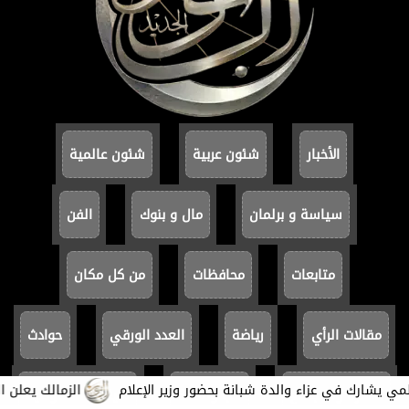
الأخبار
شئون عربية
شئون عالمية
سياسة و برلمان
مال و بنوك
الفن
متابعات
محافظات
من كل مكان
مقالات الرأي
رياضة
العدد الورقي
حوادث
رك في عزاء والدة شبانة بحضور وزير الإعلام
الزمالك يعلن التعاق
الأسرة والمجتمع
أدب وثفاقة
سياسة الخصوصية