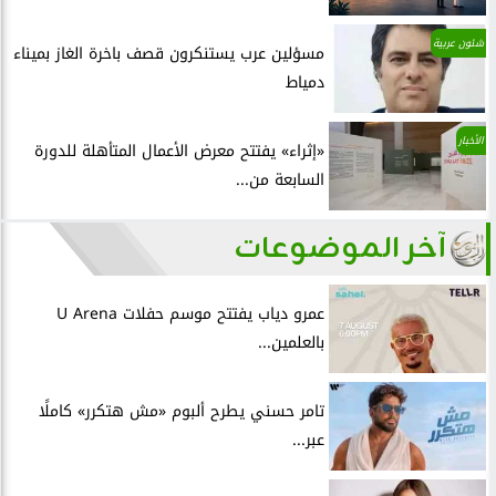
شئون عربية
مسؤلين عرب يستنكرون قصف باخرة الغاز بميناء
دمياط
الأخبار
«إثراء» يفتتح معرض الأعمال المتأهلة للدورة
السابعة من...
آخر الموضوعات
عمرو دياب يفتتح موسم حفلات U Arena
بالعلمين...
تامر حسني يطرح ألبوم «مش هتكرر» كاملًا
عبر...