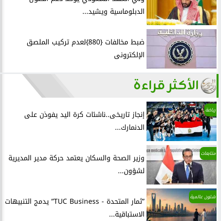
الدبلوماسية ويشيد...
ضبط مخالفات {880}لعدم تركيب الملصق
الإلكترونى
الأكثر قراءة
رياضة
إنجاز تاريخى..ناشئات كرة اليد يفوذن على
الدنمارك...
متابعات
وزير الصحة والسكان يعتمد حركة مدير المديرية
لشؤون...
شئون عالمية
”ثمار المتحدة - TUC Business” يدمج التنبيهات
الاستباقية...