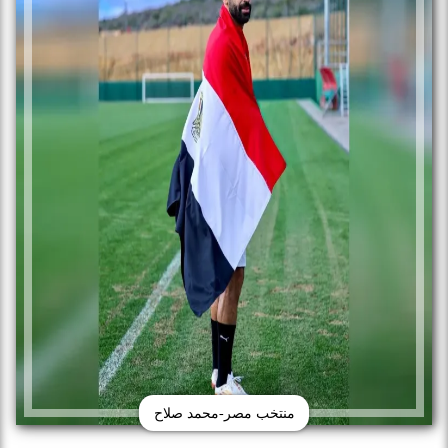
منتخب مصر-محمد صلاح