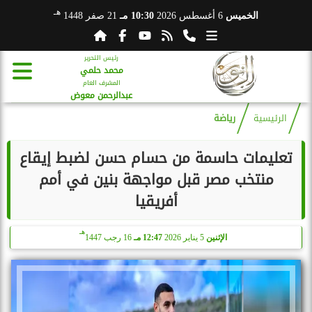
هـ
الخميس
6 أغسطس 2026
10:30 مـ
21 صفر 1448
رئيس التحرير
محمد حلمي
المشرف العام
عبدالرحمن معوض
الرئيسية
رياضة
تعليمات حاسمة من حسام حسن لضبط إيقاع
منتخب مصر قبل مواجهة بنين في أمم
أفريقيا
هـ
الإثنين
5 يناير 2026
12:47 مـ
16 رجب 1447