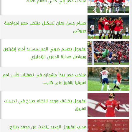
منتخب مصر إلى كأس العالم 2026
حسام حسن يعلن تشكيل منتخب مصر لمواجهة
جيبوتى
ليفربول يحسم ديربي الميرسيسايد أمام إيفرتون
ويواصل صدارة الدوري الإنجليزي
منتخب مصر يبدأ مشواره فى تصفيات كأس امم
افريقيا بالفوز على كاب...
ليفربول يكشف موعد انتظام صلاح في تدريبات
الفريق
مدرب ليفربول الجديد يتحدث عن محمد صلاح: