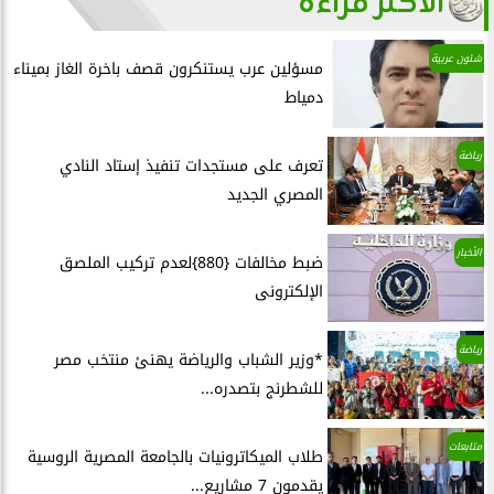
الأكثر قراءة
شئون عربية
مسؤلين عرب يستنكرون قصف باخرة الغاز بميناء
دمياط
رياضة
تعرف على مستجدات تنفيذ إستاد النادي
المصري الجديد
الأخبار
ضبط مخالفات {880}لعدم تركيب الملصق
الإلكترونى
رياضة
*وزير الشباب والرياضة يهنئ منتخب مصر
للشطرنج بتصدره...
متابعات
طلاب الميكاترونيات بالجامعة المصرية الروسية
يقدمون 7 مشاريع...