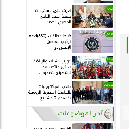
رياضة
تعرف على مستجدات
تنفيذ إستاد النادي
المصري الجديد
الأخبار
ضبط مخالفات {880}لعدم
تركيب الملصق
الإلكترونى
رياضة
*وزير الشباب والرياضة
يهنئ منتخب مصر
للشطرنج بتصدره...
متابعات
طلاب الميكاترونيات
بالجامعة المصرية الروسية
يقدمون 7 مشاريع...
آخر الموضوعات
الفرعون المصري محمد