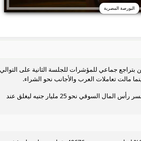
البورصة المصرية
ن بتراجع جماعي للمؤشرات للجلسة الثانية على التوالي،
نما مالت تعاملات العرب والأجانب نحو الشراء.
وبلغت قيمة التداولات 6.2 مليار جنيه، وخسر رأس المال السوقي نحو 25 مليار جنيه ليغلق عند