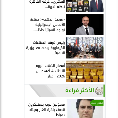
العشري.. غرفة القاهرة
تنظم ندوة...
«مرصد الذهب»: صناعة
الألماس الإسرائيلية
تواجه انهيارًا حادًا.....
رئيس غرفة الصناعات
الكيماوية يبحث مع وزيرة
التنمية...
أسعار الذهب اليوم
الثلاثاء 4 أغسطس
2026.. عيار...
الأكثر قراءة
شئون عربية
مسؤلين عرب يستنكرون
قصف باخرة الغاز بميناء
دمياط