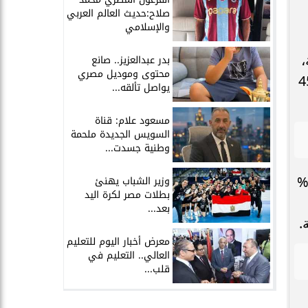
صلاح:حديث العالم العربي
والإسلامي
توى 18505 نقطة،
بدر عبدالعزيز.. صانع
محتوى وموديل مصري
 بنسبة 1.14% ليغلق عند 4532
يواصل تألقه...
مسعود علام: قناة
السويس الجديدة ملحمة
وطنية جسدت...
وزير الشباب يهنئ
ؤشر الشركات المتوسطة والصغيرة "إيجي إكس 70 متساوي الأوزان" تراجعًا بنسبة 1.48%
بطلات مصر لكرة اليد
بعد...
معرض أخبار اليوم للتعليم
العالي.. التعليم في
قلب...