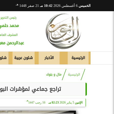
هـ
الخميس
6 أغسطس 2026
10:42 مـ
21 صفر 1448
رئيس التحرير
محمد حلمي
المشرف العام
عبدالرحمن م
الرئيسية
الأخبار
شئون عربية
شئون
الرئيسية
مال و بنوك
تراجع جماعي لمؤشرات الب
هـ
الإثنين
5 يناير 2026
02:23 مـ
16 رجب 1447