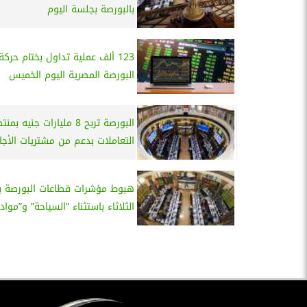
بالبورصة بجلسة اليوم
123 ألف عملية تداول بختام حركة
البورصة المصرية اليوم الخميس
البورصة تربح 8 مليارات جنيه ب
التعاملات بدعم من مشتريات الأجا
هبوط مؤشرات قطاعات البورصة ب
الثلاثاء باستثناء ”السياحة” و”مواد ا