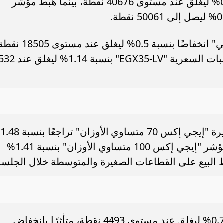
تراجع مؤشر "إيجي إكس 30" بنسبة 0.54% ليغلق عند مستوى 40676 نقطة، بينما هبط مؤشر
وسجل مؤشر "إيجي إكس 30 للعائد الكلي" انخفاضًا بنسبة 0.5% ليغلق عند مس
بينما انخفض مؤشر الأسهم منخفضة التقلبات السعرية "EGX35-LV"
سجل م
ليغلق عند مستوى 12905 نقطة، وهبط مؤشر "إيجي إكس 100 متساوي الأوزان" بنسبة 1.41%
انخفض مؤشر الشريعة الإسلامية بنسبة 0.7% ليغلق عند مستوى 4493 نقطة، متأثرًا بانخفاض