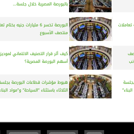
بالبورصة المصرية خلال جلسة...
 تعاملات
البورصة تخسر 6 مليارات جنيه بختام 
منتصف الأسبوع
منتصف
كيف أثر قرار التصنيف الائتماني لموديز
نب
أسهم البورصة المصرية؟
جلسة
هبوط مؤشرات قطاعات البورصة بجلسة
لبناء”
الثلاثاء باستثناء ”السياحة” و”مواد البناء