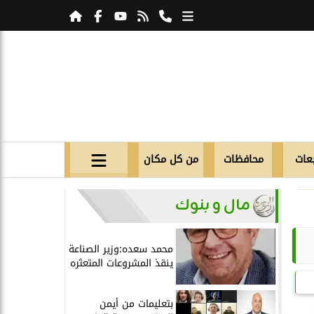
عات
محافظات
من كل مكان
مال و بنوك
محمد سعده:وزير الصناعة
ينقذ المشروعات المتعثره
بتعليمات من أيمن