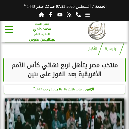
هـ
الجمعة
7 أغسطس 2026
07:23 صـ
22 صفر 1448
رئيس التحرير
محمد حلمي
المشرف العام
عبدالرحمن معوض
الرئيسية
الأخبار
منتخب مصر يتأهل لربع نهائي كأس الأمم
الأفريقية بعد الفوز على بنين
هـ
الإثنين
5 يناير 2026
07:46 مـ
16 رجب 1447