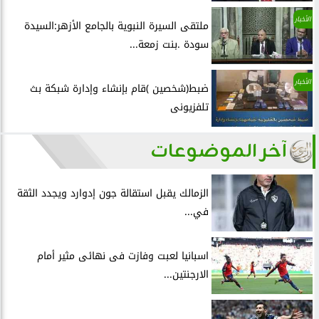
الأخبار
ملتقى السيرة النبوية بالجامع الأزهر:السيدة
سودة .بنت زمعة...
الأخبار
ضبط(شخصين )قام بإنشاء وإدارة شبكة بث
تلفزيونى
آخر الموضوعات
الزمالك يقبل استقالة جون إدوارد ويجدد الثقة
في...
اسبانيا لعبت وفازت فى نهائى مثير أمام
الارجنتين...