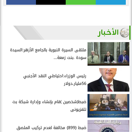
الأخبار
ملتقى السيرة النبوية بالجامع الأزهر:السيدة
سودة .بنت زمعة...
رئيس الوزراء:احتياطي النقد الأجنبي
56مليار.دولار
ضبط(شخصين )قام بإنشاء وإدارة شبكة بث
تلفزيونى
ضبط {899} مخالفة لعدم تركيب الملصق