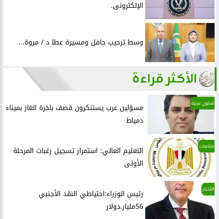
الإلكترونى.
وسط ترحيب حافل ومسيرة عطا د / مروة...
الأكثر قراءة
شئون عربية
مسؤلين عرب يستنكرون قصف باخرة الغاز بميناء
دمياط
متابعات
التعليم العالي: استمرار تسجيل رغبات المرحلة
الأولى
الأخبار
رئيس الوزراء:احتياطي النقد الأجنبي
56مليار.دولار