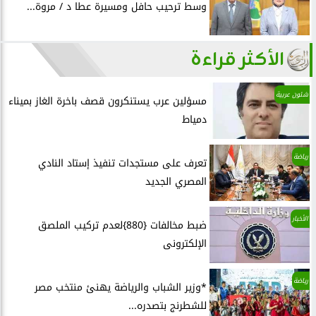
وسط ترحيب حافل ومسيرة عطا د / مروة...
الأكثر قراءة
شئون عربية
مسؤلين عرب يستنكرون قصف باخرة الغاز بميناء
دمياط
رياضة
تعرف على مستجدات تنفيذ إستاد النادي
المصري الجديد
الأخبار
ضبط مخالفات {880}لعدم تركيب الملصق
الإلكترونى
رياضة
*وزير الشباب والرياضة يهنئ منتخب مصر
للشطرنج بتصدره...