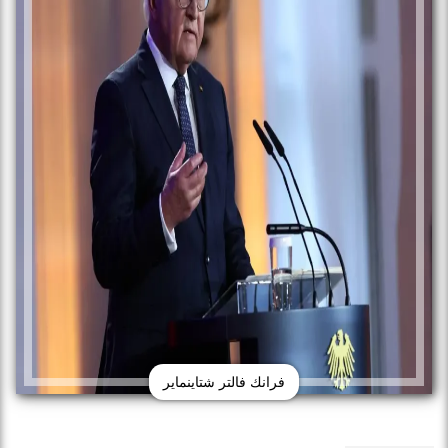
فرانك فالتر شتاينماير