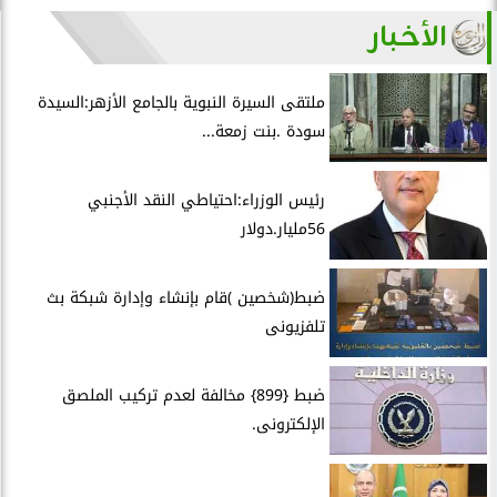
الأخبار
ملتقى السيرة النبوية بالجامع الأزهر:السيدة
سودة .بنت زمعة...
رئيس الوزراء:احتياطي النقد الأجنبي
56مليار.دولار
ضبط(شخصين )قام بإنشاء وإدارة شبكة بث
تلفزيونى
ضبط {899} مخالفة لعدم تركيب الملصق
الإلكترونى.