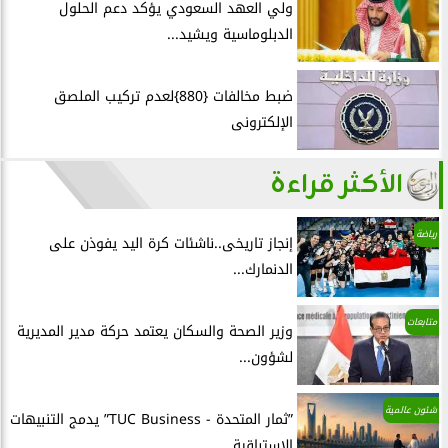
ولي العهد السعودي يؤكد دعم الحلول
الدبلوماسية ويشيد...
ضبط مخالفات {880}لعدم تركيب الملصق
الإلكترونى
الأكثر قراءة
رياضة
إنجاز تاريخى..ناشئات كرة اليد يفوذن على
الدنمارك...
متابعات
وزير الصحة والسكان يعتمد حركة مدير المديرية
لشؤون...
شئون عالمية
”ثمار المتحدة - TUC Business” يدمج التنبيهات
الاستباقية...