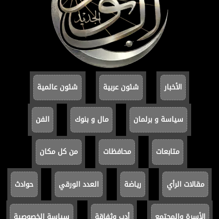
الأخبار
شئون عربية
شئون عالمية
سياسة و برلمان
مال و بنوك
الفن
متابعات
محافظات
من كل مكان
مقالات الرأي
رياضة
العدد الورقي
حوادث
الأسرة والمجتمع
أدب وثفاقة
سياسة الخصوصية