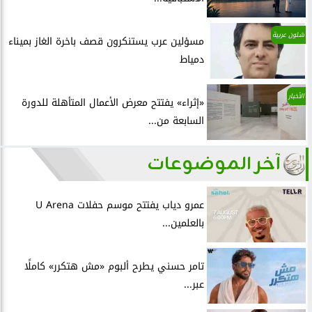
شئون عربية
مسؤلين عرب يستنكرون قصف باخرة الغاز بميناء
دمياط
الأخبار
«إثراء» يفتتح معرض الأعمال المتأهلة للدورة
السابعة من...
آخر الموضوعات
عمرو دياب يفتتح موسم حفلات U Arena
بالعلمين...
تامر حسني يطرح ألبوم «مش هتكرر» كاملًا
عبر...