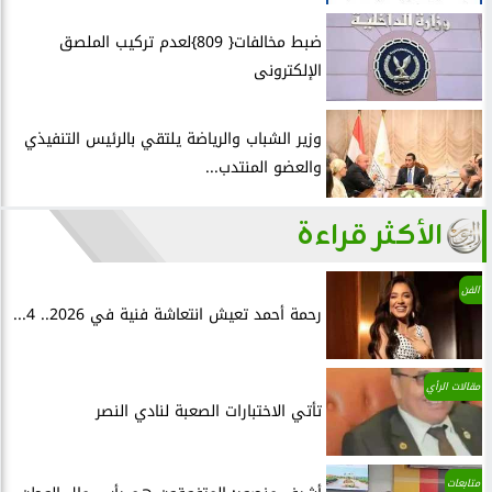
ضبط مخالفات{ 809}لعدم تركيب الملصق
الإلكترونى
وزير الشباب والرياضة يلتقي بالرئيس التنفيذي
والعضو المنتدب...
الأكثر قراءة
الفن
رحمة أحمد تعيش انتعاشة فنية في 2026.. 4...
مقالات الرأي
تأتي الاختبارات الصعبة لنادي النصر
متابعات