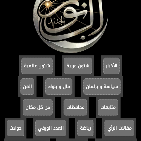
الأخبار
شئون عربية
شئون عالمية
سياسة و برلمان
مال و بنوك
الفن
متابعات
محافظات
من كل مكان
مقالات الرأي
رياضة
العدد الورقي
حوادث