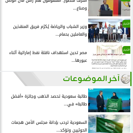
أشرف منصور: المتفوقون هم رأس مال الوطن
وصناع...
الأخبار
وزير الشباب والرياضة يُكرّم فريق المنقذين
والعاملين بحمام...
الأخبار
مصر تدين استهداف ناقلة نفط إماراتية أثناء
عبورها...
آخر الموضوعات
طالبة سعودية تحصد الذهب وجائزة «أفضل
طالبة» في...
السعودية ترحب بإدانة مجلس الأمن هجمات
الحوثيين وتؤكد...