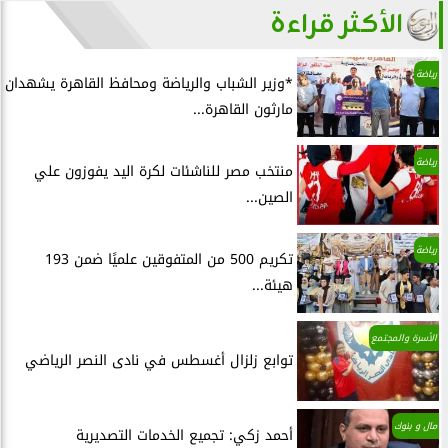
الأكثر قراءة
رياضة
*وزير الشباب والرياضة ومحافظ القاهرة يشهدان
مارثون القاهرة...
رياضة
منتخب مصر للناشئات لكرة اليد يفوزون علي
الصين...
رياضة
تكريم 500 من المتفوقين علميًا ضمن 193
هيئة...
الأسرة والمجتمع
توابع زلزال أغسطس في نادى النصر الرياضي
مال و بنوك
أحمد زكي: تجميع الخدمات التصديرية