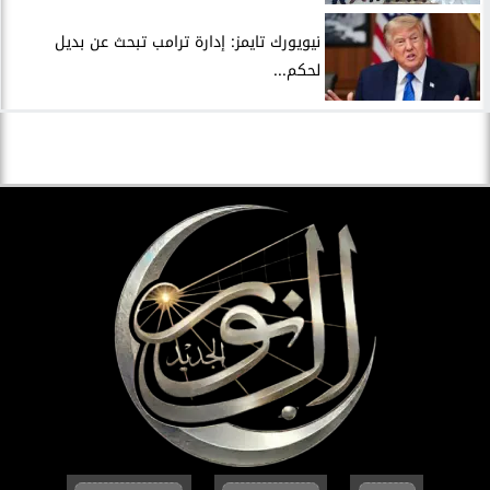
نيويورك تايمز: إدارة ترامب تبحث عن بديل
لحكم...