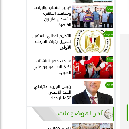
*وزير الشباب والرياضة
رياضة
ومحافظ القاهرة
يشهدان مارثون
القاهرة...
متابعات
التعليم العالي: استمرار
تسجيل رغبات المرحلة
الأولى
رياضة
منتخب مصر للناشئات
لكرة اليد يفوزون علي
الصين...
الأخبار
رئيس الوزراء:احتياطي
النقد الأجنبي
56مليار.دولار
آخر الموضوعات
تكريم 500 من