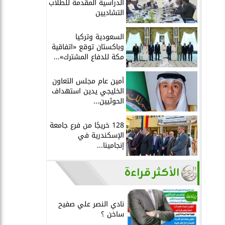
الدراسية المقدمة للطلاب
التشاديين
السعودية وتركيا
وباكستان توقع «اتفاقية
مكة للدفاع المشترك»...
أمين عام مجلس التعاون
الخليجي يدين استهداف
الحوثيين...
128 خريجًا من فرع جامعة
الإسكندرية في
إنجامينا...
الأكثر قراءة
رياضة
نادي النصر علي صفيح
ساخن ؟