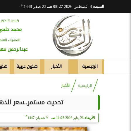
هـ
السبت
8 أغسطس 2026
08:27 صـ
23 صفر 1448
رئيس التحرير
محمد حلمي
المشرف العام
عبدالرحمن م
الرئيسية
الأخبار
شئون عربية
شئون
الرئيسية
الأخبار
تحديث مستمر..سعر الذهب في مصر
هـ
الأربعاء
28 يناير 2026
11:23 صـ
9 شعبان 1447