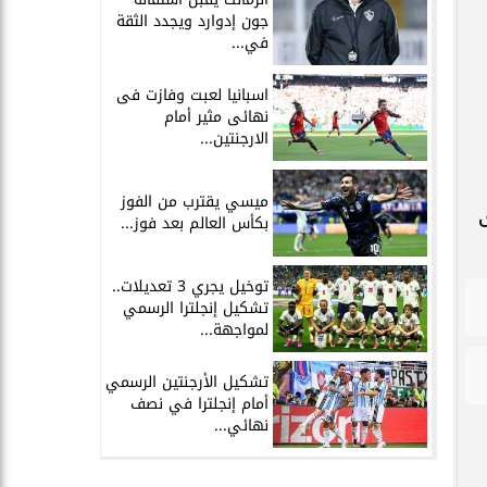
جون إدوارد ويجدد الثقة
في...
اسبانيا لعبت وفازت فى
نهائى مثير أمام
الارجنتين...
ميسي يقترب من الفوز
بكأس العالم بعد فوز...
توخيل يجري 3 تعديلات..
تشكيل إنجلترا الرسمي
لمواجهة...
تشكيل الأرجنتين الرسمي
أمام إنجلترا في نصف
نهائي...