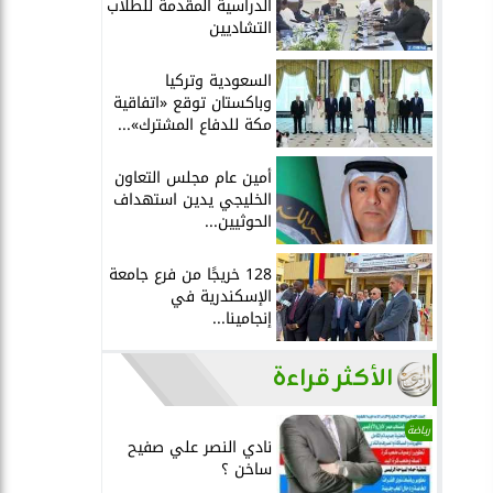
الدراسية المقدمة للطلاب
التشاديين
السعودية وتركيا
وباكستان توقع «اتفاقية
مكة للدفاع المشترك»...
أمين عام مجلس التعاون
الخليجي يدين استهداف
الحوثيين...
128 خريجًا من فرع جامعة
الإسكندرية في
إنجامينا...
الأكثر قراءة
رياضة
نادي النصر علي صفيح
ساخن ؟