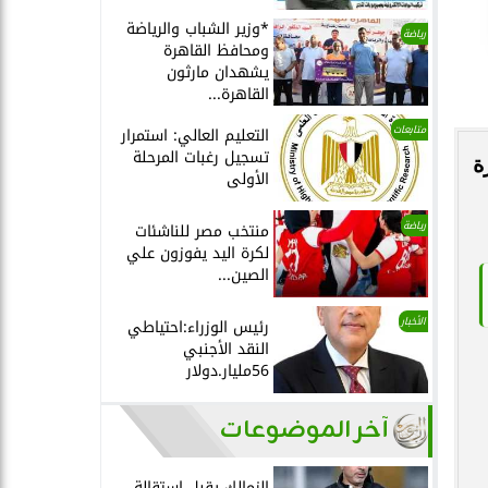
*وزير الشباب والرياضة
رياضة
ومحافظ القاهرة
يشهدان مارثون
القاهرة...
متابعات
التعليم العالي: استمرار
تسجيل رغبات المرحلة
ة
الأولى
رياضة
منتخب مصر للناشئات
لكرة اليد يفوزون علي
الصين...
الأخبار
رئيس الوزراء:احتياطي
النقد الأجنبي
56مليار.دولار
آخر الموضوعات
الزمالك يقبل استقالة