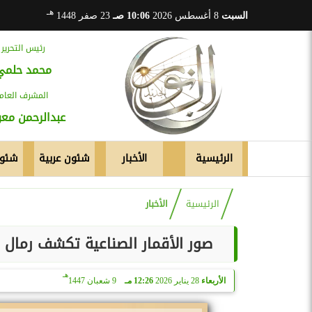
هـ
السبت
8 أغسطس 2026
10:06 صـ
23 صفر 1448
رئيس التحرير
محمد حلمي
المشرف العام
عبدالرحمن م
الرئيسية
الأخبار
شئون عربية
شئون
الرئيسية
الأخبار
صور الأقمار الصناعية تكشف رمال م
هـ
الأربعاء
28 يناير 2026
12:26 مـ
9 شعبان 1447