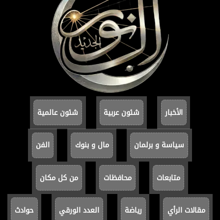
الأخبار
شئون عربية
شئون عالمية
سياسة و برلمان
مال و بنوك
الفن
متابعات
محافظات
من كل مكان
مقالات الرأي
رياضة
العدد الورقي
حوادث