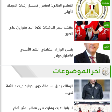
متابعات
التعليم العالي: استمرار تسجيل رغبات المرحلة
الأولى
رياضة
منتخب مصر للناشئات لكرة اليد يفوزون علي
الصين...
الأخبار
رئيس الوزراء:احتياطي النقد الأجنبي
56مليار.دولار
آخر الموضوعات
الزمالك يقبل استقالة جون إدوارد ويجدد الثقة
في...
اسبانيا لعبت وفازت فى نهائى مثير أمام