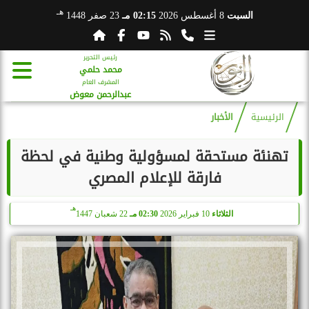
هـ
السبت
8 أغسطس 2026
02:15 مـ
23 صفر 1448
رئيس التحرير
محمد حلمي
المشرف العام
عبدالرحمن معوض
الرئيسية
الأخبار
تهنئة مستحقة لمسؤولية وطنية في لحظة
فارقة للإعلام المصري
هـ
الثلاثاء
10 فبراير 2026
02:30 مـ
22 شعبان 1447