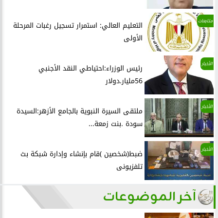
متابعات
التعليم العالي: استمرار تسجيل رغبات المرحلة
الأولى
الأخبار
رئيس الوزراء:احتياطي النقد الأجنبي
56مليار.دولار
الأخبار
ملتقى السيرة النبوية بالجامع الأزهر:السيدة
سودة .بنت زمعة...
الأخبار
ضبط(شخصين )قام بإنشاء وإدارة شبكة بث
تلفزيونى
آخر الموضوعات