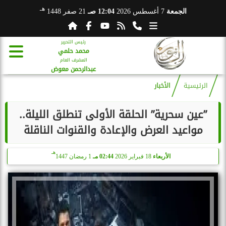
هـ
الجمعة
7 أغسطس 2026
12:04 صـ
21 صفر 1448
رئيس التحرير
محمد حلمي
المشرف العام
عبدالرحمن معوض
الرئيسية
الأخبار
”عين سحرية” الحلقة الأولى تنطلق الليلة..
مواعيد العرض والإعادة والقنوات الناقلة
هـ
الأربعاء
18 فبراير 2026
02:44 مـ
1 رمضان 1447