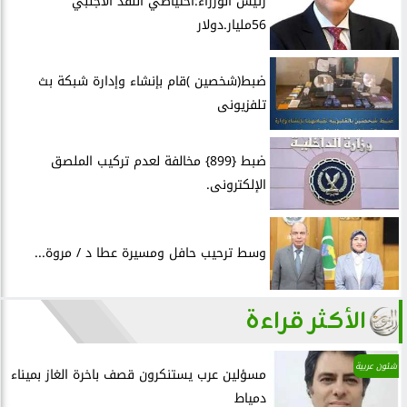
رئيس الوزراء:احتياطي النقد الأجنبي
56مليار.دولار
ضبط(شخصين )قام بإنشاء وإدارة شبكة بث
تلفزيونى
ضبط {899} مخالفة لعدم تركيب الملصق
الإلكترونى.
وسط ترحيب حافل ومسيرة عطا د / مروة...
الأكثر قراءة
شئون عربية
مسؤلين عرب يستنكرون قصف باخرة الغاز بميناء
دمياط