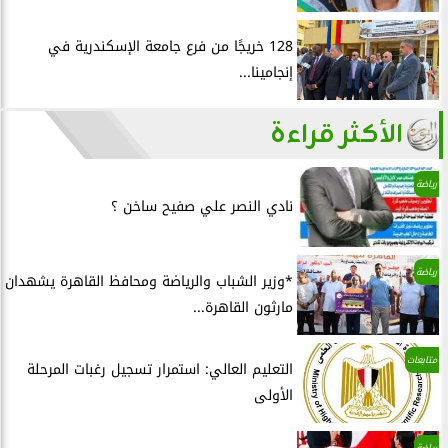
128 خريجًا من فرع جامعة الإسكندرية في
إنجامينا...
الأكثر قراءة
رياضة
نادي النصر علي صفيح ساخن ؟
رياضة
*وزير الشباب والرياضة ومحافظ القاهرة يشهدان
مارثون القاهرة...
متابعات
التعليم العالي: استمرار تسجيل رغبات المرحلة
الأولى
رياضة