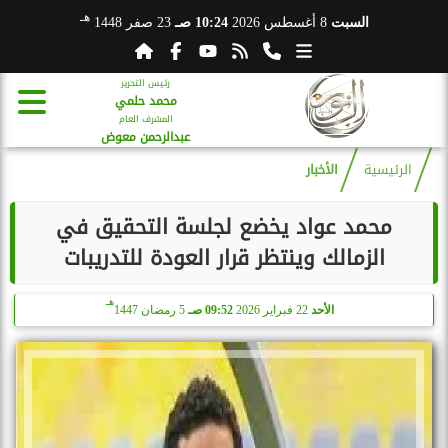
هـ
السبت
8 أغسطس 2026
10:24 صـ
23 صفر 1448
رئيس التحرير
محمد حلمي
المشرف العام
عبدالرحمن معوض
الرئيسية
الأخبار
محمد عواد يخضع لجلسة التحقيق في
الزمالك وينتظر قرار العودة للتدريبات
هـ
الأحد
22 فبراير 2026
09:52 صـ
5 رمضان 1447