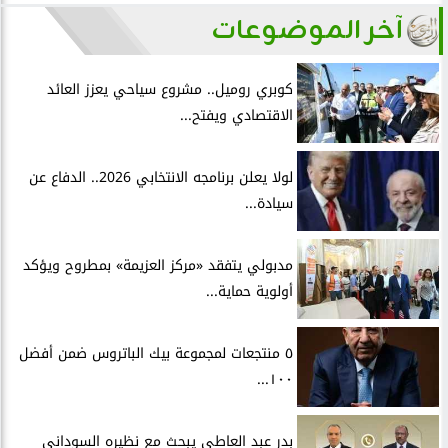
آخر الموضوعات
كوبري روميل.. مشروع سياحي يعزز العائد
الاقتصادي ويفتح...
لولا يعلن برنامجه الانتخابي 2026.. الدفاع عن
سيادة...
مدبولي يتفقد «مركز العزيمة» بمطروح ويؤكد
أولوية حماية...
٥ منتجعات لمجموعة بيك الباتروس ضمن أفضل
١٠٠...
بدر عبد العاطي يبحث مع نظيره السوداني