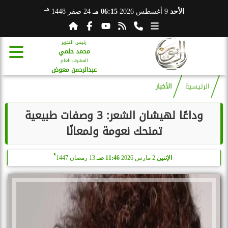
هـ
الأحد
9 أغسطس 2026
06:15 مـ
24 صفر 1448
رئيس التحرير
محمد حلمي
المشرف العام
عبدالرحمن معوض
الرئيسية
الأخبار
وداعًا لهيشان الشعر: 3 وصفات طبيعية
تمنحك نعومة ولمعانًا
هـ
الإثنين
2 مارس 2026
11:46 صـ
13 رمضان 1447