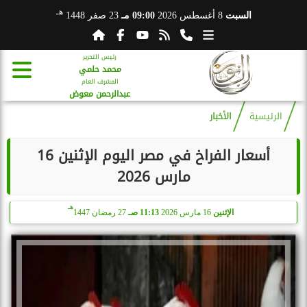
هـ
السبت
8 أغسطس 2026
09:00 مـ
23 صفر 1448
رئيس التحرير
محمد حلمي
المشرف العام
عبدالرحمن معوض
الرئيسية
الأخبار
أسعار الفراخ في مصر اليوم الإثنين 16
مارس 2026
هـ
الإثنين
16 مارس 2026
11:13 صـ
27 رمضان 1447