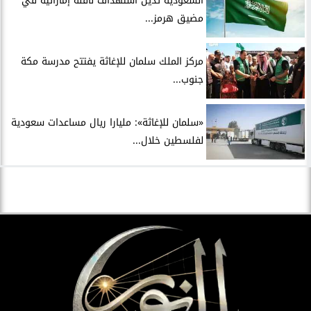
السعودية تدين استهداف ناقلة إماراتية في
مضيق هرمز...
مركز الملك سلمان للإغاثة يفتتح مدرسة مكة
جنوب...
«سلمان للإغاثة»: مليارا ريال مساعدات سعودية
لفلسطين خلال...