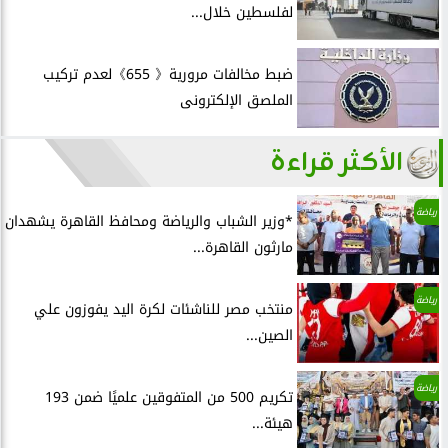
لفلسطين خلال...
ضبط مخالفات مرورية《 655》لعدم تركيب
الملصق الإلكترونى
الأكثر قراءة
رياضة
*وزير الشباب والرياضة ومحافظ القاهرة يشهدان
مارثون القاهرة...
رياضة
منتخب مصر للناشئات لكرة اليد يفوزون علي
الصين...
رياضة
تكريم 500 من المتفوقين علميًا ضمن 193
هيئة...