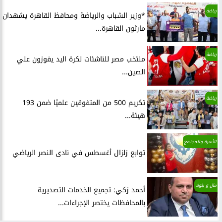
رياضة
*وزير الشباب والرياضة ومحافظ القاهرة يشهدان
مارثون القاهرة...
رياضة
منتخب مصر للناشئات لكرة اليد يفوزون علي
الصين...
رياضة
تكريم 500 من المتفوقين علميًا ضمن 193
هيئة...
الأسرة والمجتمع
توابع زلزال أغسطس في نادى النصر الرياضي
مال و بنوك
أحمد زكي: تجميع الخدمات التصديرية
بالمحافظات يختصر الإجراءات...