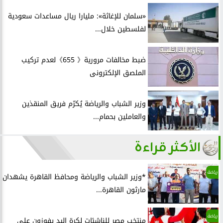
«سلمان للإغاثة»: مليارا ريال مساعدات سعودية
لفلسطين خلال...
ضبط مخالفات مرورية《 655》لعدم تركيب
الملصق الإلكترونى
وزير الشباب والرياضة يُكرّم فريق المنقذين
والعاملين بحمام...
الأكثر قراءة
رياضة
*وزير الشباب والرياضة ومحافظ القاهرة يشهدان
مارثون القاهرة...
رياضة
منتخب مصر للناشئات لكرة اليد يفوزون علي