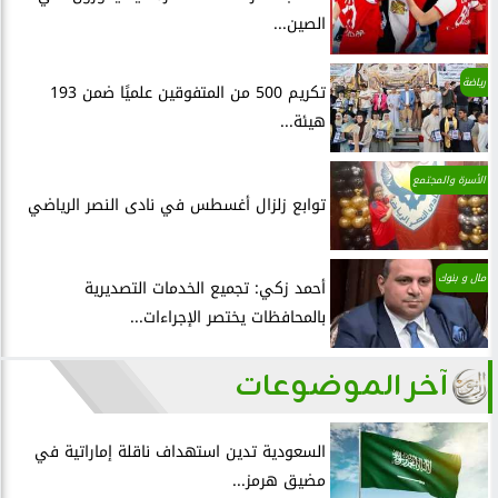
الصين...
رياضة
تكريم 500 من المتفوقين علميًا ضمن 193
هيئة...
الأسرة والمجتمع
توابع زلزال أغسطس في نادى النصر الرياضي
مال و بنوك
أحمد زكي: تجميع الخدمات التصديرية
بالمحافظات يختصر الإجراءات...
آخر الموضوعات
السعودية تدين استهداف ناقلة إماراتية في
مضيق هرمز...