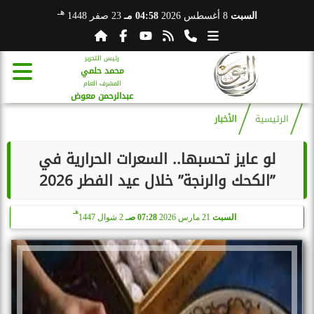
هـ
السبت
8 أغسطس 2026
04:58 مـ
23 صفر 1448
رئيس التحرير
محمد حلمي
المشرف العام
عبدالرحمن معوض
الرئيسية
الأخبار
لو عايز تحسبها.. السعرات الحرارية في
”الكحك والرنجة” خلال عيد الفطر 2026
هـ
السبت
21 مارس 2026
07:28 صـ
2 شوال 1447