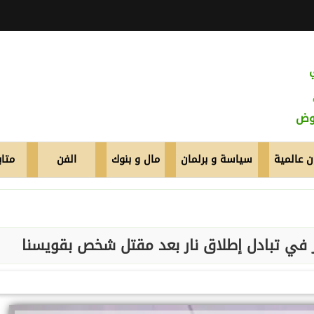
عوض
 عالمية
سياسة و برلمان
مال و بنوك
الفن
متاب