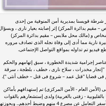
يخ 19 / الجارى لمركز شرطة قويسنا بمديرية أمن المنوفية من إحدى
– مقيم بدائرة المركز) إثر إصابته بعيار نارى ، وبسؤال
خاص و (مالك محل ملابس – مقيم بدائرة المركز)
عيرة نارية مما أدى إلى وفاة نجله الذى تصادف مروره
ع فيديو تم تداوله بمواقع التواصل الإجتماعى.
لفحص أمكن تحديد مرتكبى الواقعة (6عناصر إجرامية شديدة الخطورة ، سبق إتهامهم والحكم
"إتجار مخدرات ، سلاح نارى ، خطف ، بلطجة ، سرقة
ام فى قضايا "قتل عمد – شروع فى قتل – خطف أنثى ").
(الأمن العام - الأمن المركزى) تم إستهدافهم بأماكن
بالقليوبية - زفتى بالغربية) ولدى إستشعارهم بالقوات
بادروا بإطلاق الأعيرة النارية تجاهها وقد أسفر التعامل عن مصرع 4 منهم وضبط أحدهم.. وبحو