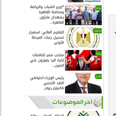
*وزير الشباب والرياضة
رياضة
ومحافظ القاهرة
يشهدان مارثون
القاهرة...
متابعات
التعليم العالي: استمرار
تسجيل رغبات المرحلة
الأولى
رياضة
منتخب مصر للناشئات
لكرة اليد يفوزون علي
الصين...
الأخبار
رئيس الوزراء:احتياطي
النقد الأجنبي
56مليار.دولار
آخر الموضوعات
زتهم
التحالف الوطني يطلق