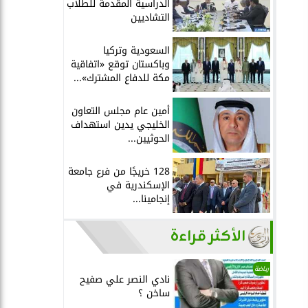
الدراسية المقدمة للطلاب
التشاديين
السعودية وتركيا
وباكستان توقع «اتفاقية
مكة للدفاع المشترك»...
أمين عام مجلس التعاون
الخليجي يدين استهداف
الحوثيين...
128 خريجًا من فرع جامعة
الإسكندرية في
إنجامينا...
الأكثر قراءة
رياضة
نادي النصر علي صفيح
ساخن ؟