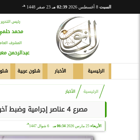
هـ
السبت
8 أغسطس 2026
02:39 مـ
23 صفر 1448
رئيس التحرير
محمد حلمي
المشرف العام
عبدالرحمن م
الرئيسية
الأخبار
شئون عربية
شئون
الرئيسية
الأخبار
مصرع 4 عناصر إجرامية وضبط آخر في تبادل إطلاق نار بعد مقتل شخص بقويسنا
هـ
الأربعاء
25 مارس 2026
06:34 مـ
6 شوال 1447