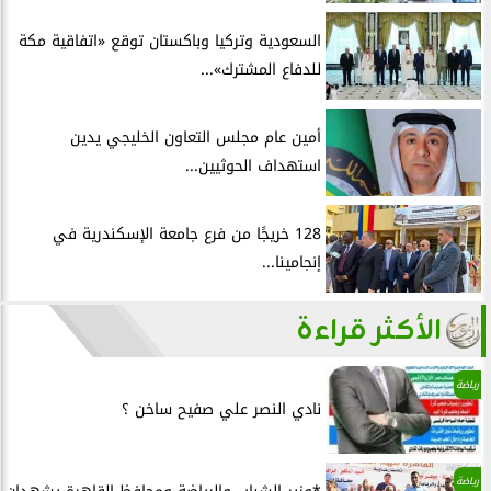
السعودية وتركيا وباكستان توقع «اتفاقية مكة
للدفاع المشترك»...
أمين عام مجلس التعاون الخليجي يدين
استهداف الحوثيين...
128 خريجًا من فرع جامعة الإسكندرية في
إنجامينا...
الأكثر قراءة
رياضة
نادي النصر علي صفيح ساخن ؟
رياضة