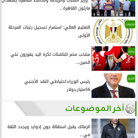
*وزير الشباب والرياضة ومحافظ القاهرة يشهدان
مارثون القاهرة...
متابعات
التعليم العالي: استمرار تسجيل رغبات المرحلة
الأولى
رياضة
منتخب مصر للناشئات لكرة اليد يفوزون علي
الصين...
الأخبار
رئيس الوزراء:احتياطي النقد الأجنبي
56مليار.دولار
آخر الموضوعات
الزمالك يقبل استقالة جون إدوارد ويجدد الثقة
في...