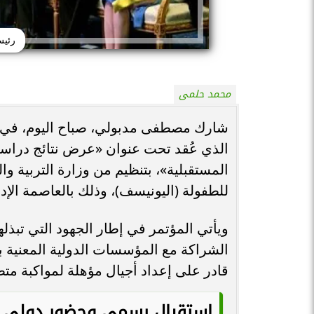
رئيس
محمد حلمى
شارك مصطفى مدبولي، صباح اليوم، في 
الذي عُقد تحت عنوان «عرض نتائج دراسة إ
المستقبلية»، بتنظيم من وزارة التربية وال
للطفولة (اليونيسف)، وذلك بالعاصمة الإدا
ويأتي المؤتمر في إطار الجهود التي تبذله
الشراكة مع المؤسسات الدولية المعنية با
قادر على إعداد أجيال مؤهلة لمواكبة مت
استقبال رسمي وحضور دولي 