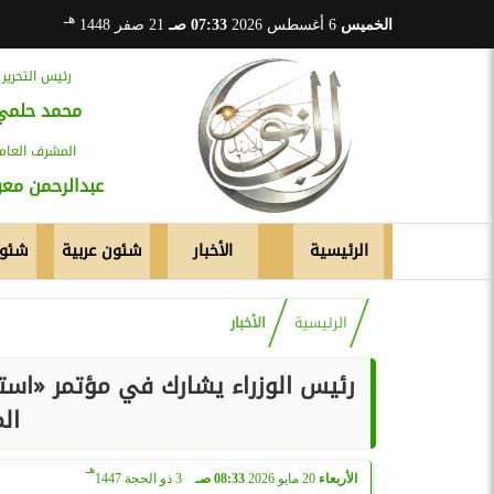
هـ
الخميس
6 أغسطس 2026
07:33 صـ
21 صفر 1448
رئيس التحرير
محمد حلمي
المشرف العام
عبدالرحمن م
الرئيسية
الأخبار
شئون عربية
شئون
الرئيسية
الأخبار
رئيس الوزراء يشارك في مؤتمر «است
ال
هـ
الأربعاء
20 مايو 2026
08:33 صـ
3 ذو الحجة 1447