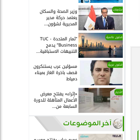
متابعات
وزير الصحة والسكان
يعتمد حركة مدير
المديرية لشؤون...
شئون عالمية
”ثمار المتحدة - TUC
Business” يدمج
التنبيهات الاستباقية...
شئون عربية
مسؤلين عرب يستنكرون
قصف باخرة الغاز بميناء
دمياط
الأخبار
«إثراء» يفتتح معرض
الأعمال المتأهلة للدورة
السابعة من...
آخر الموضوعات
عمرو دياب يفتتح موسم