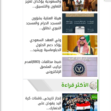
والسعودية يؤكدان تعزيز
التعاون والتنسيق...
هيئة العناية بشؤون
المسجد الحرام والمسجد
النبوي تطلق...
ولي العهد السعودي
يؤكد دعم الحلول
الدبلوماسية ويشيد...
ضبط مخالفات {880}لعدم
تركيب الملصق
الإلكترونى
الأكثر قراءة
رياضة
إنجاز تاريخى..ناشئات كرة
اليد يفوذن على
الدنمارك...