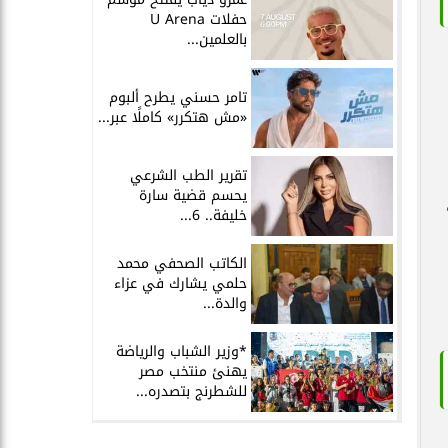
حفلات U Arena
بالعلمين...
تامر حسني يطرح ألبوم
«مش هتكرر» كاملًا عبر...
تقرير الطب الشرعي
يحسم قضية سارة
خليفة.. 6...
الكاتب الصحفي محمد
حلمي يشارك في عزاء
والدة...
*وزير الشباب والرياضة
يهنئ منتخب مصر
للشطرنج بتصدره...