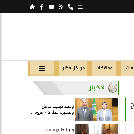
عات
محافظات
من كل مكان
الأخبار
ح
وسط ترحيب حافل
ومسيرة عطا د / مروة...
وزيرا خارجية مصر