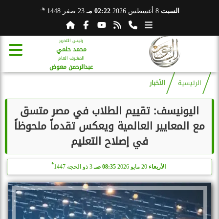
هـ
السبت
8 أغسطس 2026
02:22 مـ
23 صفر 1448
رئيس التحرير
محمد حلمي
المشرف العام
عبدالرحمن معوض
الرئيسية
الأخبار
اليونيسف: تقييم الطلاب في مصر متسق
مع المعايير العالمية ويعكس تقدماً ملحوظاً
في إصلاح التعليم
هـ
الأربعاء
20 مايو 2026
08:35 صـ
3 ذو الحجة 1447