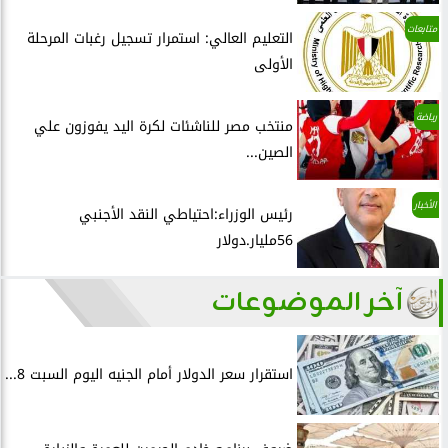
متابعات
التعليم العالي: استمرار تسجيل رغبات المرحلة
الأولى
رياضة
منتخب مصر للناشئات لكرة اليد يفوزون علي
الصين...
الأخبار
رئيس الوزراء:احتياطي النقد الأجنبي
56مليار.دولار
آخر الموضوعات
استقرار سعر الدولار أمام الجنيه اليوم السبت 8...