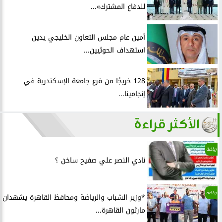
للدفاع المشترك»...
أمين عام مجلس التعاون الخليجي يدين
استهداف الحوثيين...
128 خريجًا من فرع جامعة الإسكندرية في
إنجامينا...
الأكثر قراءة
رياضة
نادي النصر علي صفيح ساخن ؟
رياضة
*وزير الشباب والرياضة ومحافظ القاهرة يشهدان
مارثون القاهرة...