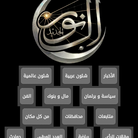
الأخبار
شئون عربية
شئون عالمية
سياسة و برلمان
مال و بنوك
الفن
متابعات
محافظات
من كل مكان
مقالات الرأي
رياضة
العدد الورقي
حوادث