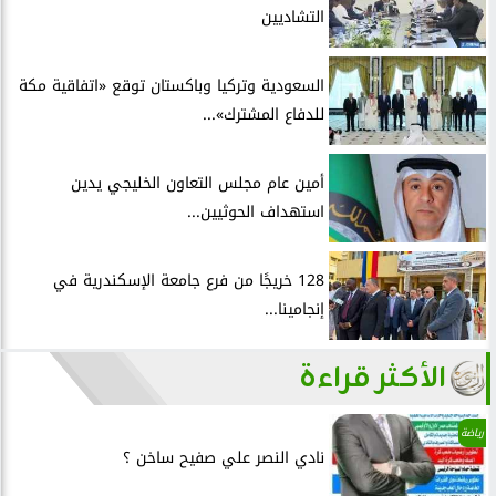
التشاديين
السعودية وتركيا وباكستان توقع «اتفاقية مكة
للدفاع المشترك»...
أمين عام مجلس التعاون الخليجي يدين
استهداف الحوثيين...
128 خريجًا من فرع جامعة الإسكندرية في
إنجامينا...
الأكثر قراءة
رياضة
نادي النصر علي صفيح ساخن ؟