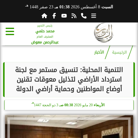
هـ
السبت
8 أغسطس 2026
01:38 مـ
23 صفر 1448
رئيس التحرير
محمد حلمي
المشرف العام
عبدالرحمن معوض
الرئيسية
الأخبار
التنمية المحلية: تنسيق مستمر مع لجنة
استرداد الأراضي لتذليل معوقات تقنين
أوضاع المواطنين وحماية أراضي الدولة
هـ
الأربعاء
20 مايو 2026
08:38 صـ
3 ذو الحجة 1447