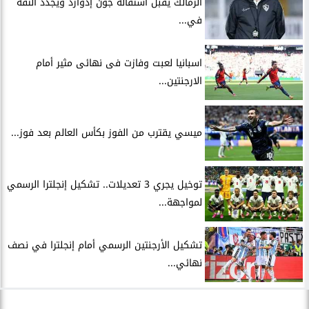
الزمالك يقبل استقالة جون إدوارد ويجدد الثقة
في...
اسبانيا لعبت وفازت فى نهائى مثير أمام
الارجنتين...
ميسي يقترب من الفوز بكأس العالم بعد فوز...
توخيل يجري 3 تعديلات.. تشكيل إنجلترا الرسمي
لمواجهة...
تشكيل الأرجنتين الرسمي أمام إنجلترا في نصف
نهائي...